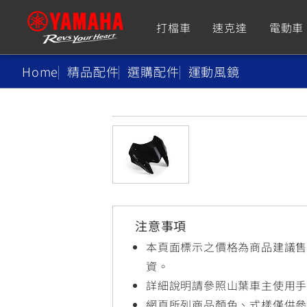
打檔車
速克達
電動車
Home
精品配件
選購配件
運動風鏡
追蹤愛車
Premium
Super Sport
TMAX
YZF-R9
CY
550+
550+
注意事項
XMAX
YZF-R7
CY
本頁面標示之價格為商品建議
251~549
550+
資。
詳細說明請參照山葉車主使用
網頁所列商品顏色、式樣僅供