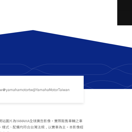
tw
＠yamahamotortw
@YamahaMotorTaiwan
網站圖片為YAMAHA全球廣告影像。實際販售車輛之車
、樣式、配備均符合台灣法規，以實車為主。本影像經