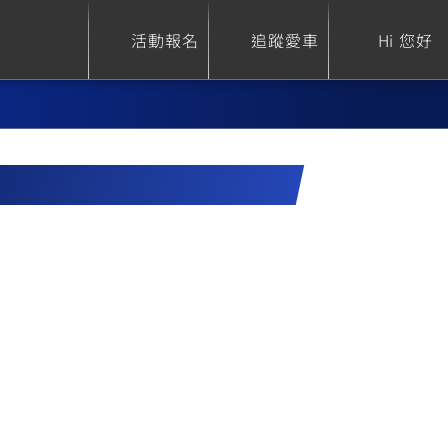
活動報名
追蹤愛車
Hi 您好
)
ure
Sport Heritage
Family
S
XSR 700
AXIS Z / Zii
550+
125
0
XSR 155
JOG
150
125