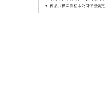
NMAX
YZF-R3
FO
商品式樣與價格本公司保留變
150
251~549
AUGUR
YZF-R15
150
150