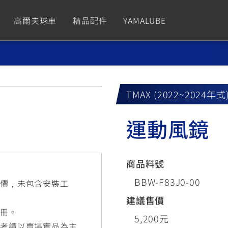
高爾夫球車
精品配件
YAMALUBE
依風格
依風格
依排氣量
依排氣量
CUXiE
2.5 kw
TMAX (2022~2024年式
Sport
Hyper Naked
Fashion
Advent
運動風鏡
GNUS XR
MT-09 Y-AMT
Limi
MT-09
BW'
我的愛車
瀏覽紀錄
150
550+
125
550+
125
商品料號
GNUS X
MT-07 Y-AMT
Vinoora
MT-07
PW5
BBW-F83J0-00
售價，未包含安裝工
125
550+
125
550+
50
建議售價
手冊。
5,200元
參考請以賣場實品為主