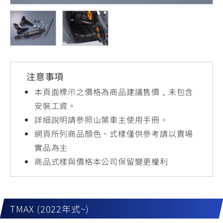
YZF-R3
NMAX
07
07
Y-
251~549
150
550+
FORCE
FZ-X
AMT
2.0
150
550+
YZF-R15
AUGUR
150
注意事項
150
150
MT-
MT-
本頁面標示之價格為商品建議售價，未包含
RS NEO
03
15
安裝工資。
詳細說明請參照山葉車主使用手冊。
125
251~549
150
網頁所列商品顏色、式樣僅供參考請以賣場
實品為主
商品式樣與價格本公司保留變更權利
TMAX (2022年式~)