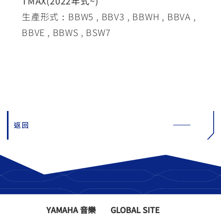
TMAX(2022年式~)
生產形式：BBW5 , BBV3 , BBWH , BBVA ,
BBVE , BBWS , BSW7
返回
YAMAHA 音樂
GLOBAL SITE