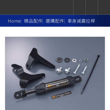
Home
精品配件
選購配件
車身減震拉桿
CUXiE
追蹤愛車
依風格
依風格
依排氣量
依排氣量
2.5 kw
Super
Hyper
Sport
Premium
Sport
Fashion
Adventure
Family
Sport
Naked
Heritage
YZF-R9
TMAX
CYGNUS
MT-
Limi
MT-
BW'S
XSR
AXIS
我的愛車
瀏覽紀錄
XR
09
09
700
Z /
550+
550+
125
125
Y-
Zii
150
550+
550+
AMT
125
YZF-R7
XMAX
Vinoora
PW50
550+
CYGNUS
XSR
251~549
550+
125
50
X
155
JOG
MT-
MT-
125
150
125