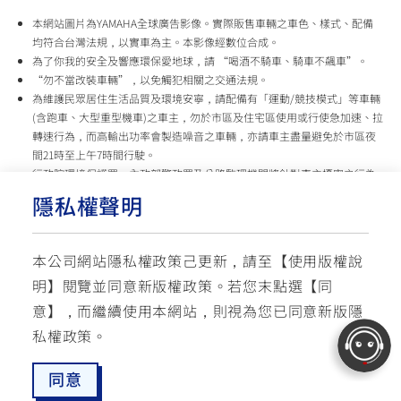
本網站圖片為YAMAHA全球廣告影像。實際販售車輛之車色、樣式、配備
均符合台灣法規，以實車為主。本影像經數位合成。
為了你我的安全及響應環保愛地球，請 “喝酒不騎車、騎車不飆車”。
“勿不當改裝車輛”，以免觸犯相關之交通法規。
為維護民眾居住生活品質及環境安寧，請配備有「運動/競技模式」等車輛
(含跑車、大型重型機車)之車主，勿於市區及住宅區使用或行使急加速、拉
轉速行為，而高輸出功率會製造噪音之車輛，亦請車主盡量避免於市區夜
間21時至上午7時間行駛。
行政院環境保護署、內政部警政署及公路監理機關將針對車主擾寧之行為
及製造噪音之車輛加強取締，以維護民眾生活安寧。
隱私權聲明
台灣山葉機車 關心您
本公司網站隱私權政策己更新，請至【
使用版權說
使用版權說明
隱私權政策
交通安全入口網
明
】閱覽並同意新版權政策。
若您末點選【同
✉ 聯繫客服
☏ 免付費客服專線: 0800-631-680
意】，而繼續使用本網站，則視為您已同意新版隱
每週一 ~ 五 08:00~12:10 / 13:00~16:40(國定假日與公司假日除外)
© YAMAHA MOTOR TAIWAN CO., LTD. All Rights Reserved.
私權政策。
同意
最新消息
愛車配對
預約試乘
服務據點
線上商城
追蹤愛車