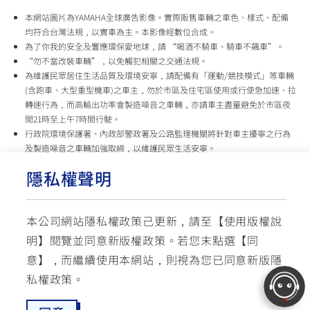
本網站圖片為YAMAHA全球廣告影像。實際販售車輛之車色、樣式、配備
均符合台灣法規，以實車為主。本影像經數位合成。
為了你我的安全及響應環保愛地球，請 “喝酒不騎車、騎車不飆車”。
“勿不當改裝車輛”，以免觸犯相關之交通法規。
為維護民眾居住生活品質及環境安寧，請配備有「運動/競技模式」等車輛
(含跑車、大型重型機車)之車主，勿於市區及住宅區使用或行使急加速、拉
轉速行為，而高輸出功率會製造噪音之車輛，亦請車主盡量避免於市區夜
間21時至上午7時間行駛。
行政院環境保護署、內政部警政署及公路監理機關將針對車主擾寧之行為
及製造噪音之車輛加強取締，以維護民眾生活安寧。
台灣山葉機車 關心您
隱私權聲明
使用版權說明
隱私權政策
交通安全入口網
本公司網站隱私權政策己更新，請至【
使用版權說
✉ 聯繫客服
☏ 免付費客服專線: 0800-631-680
明
】閱覽並同意新版權政策。
若您末點選【同
每週一 ~ 五 08:00~12:10 / 13:00~16:40(國定假日與公司假日除外)
© YAMAHA MOTOR TAIWAN CO., LTD. All Rights Reserved.
意】，而繼續使用本網站，則視為您已同意新版隱
私權政策。