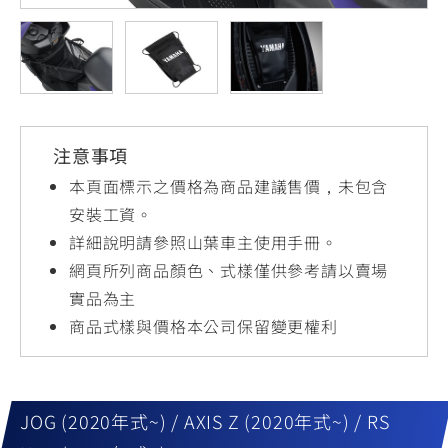
YZF-R3
NMAX
07
07
Y-
251~549
150
550+
FORCE
FZ-X
AMT
2.0
150
550+
YZF-R15
AUGUR
150
注意事項
150
150
MT-
MT-
本頁面標示之價格為商品建議售價，未包含
RS NEO
03
15
安裝工資。
125
詳細說明請參照山葉車主使用手冊。
251~549
150
網頁所列商品顏色、式樣僅供參考請以賣場
實品為主
商品式樣與價格本公司保留變更權利
JOG (2020年式~) / AXIS Z (2020年式~) / RS