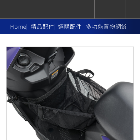
Home
精品配件
選購配件
多功能置物網袋
CUXiE
追蹤愛車
依風格
依風格
依排氣量
依排氣量
2.5 kw
Super
Hyper
Sport
Premium
Sport
Fashion
Adventure
Family
Sport
Naked
Heritage
YZF-R9
TMAX
CYGNUS
MT-
Limi
MT-
BW'S
XSR
AXIS
我的愛車
瀏覽紀錄
XR
09
09
700
Z /
550+
550+
125
125
Y-
Zii
150
550+
550+
AMT
125
YZF-R7
XMAX
Vinoora
PW50
550+
CYGNUS
XSR
251~549
550+
125
50
X
155
JOG
MT-
MT-
125
150
125