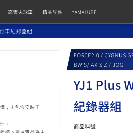
高爾夫球車
精品配件
YAMALUBE
雙鏡頭行車紀錄器組
依風格
依風格
依排氣量
依排氣量
CUXiE
2.5 kw
FORCE2.0 / CYGNUS GR
Sport
Hyper Naked
Fashion
Advent
BW'S/ AXIS Z / JOG
GNUS XR
MT-09 Y-AMT
Limi
MT-09
BW'
我的愛車
瀏覽紀錄
YJ1 Plus
150
550+
125
550+
125
紀錄器組
GNUS X
MT-07 Y-AMT
Vinoora
MT-07
PW5
售價，未包含安裝工
125
550+
125
550+
50
手冊。
商品料號
參考請以賣場實品為主