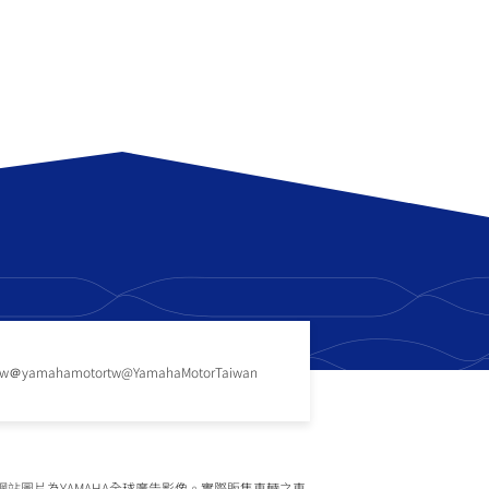
tw
＠yamahamotortw
@YamahaMotorTaiwan
網站圖片為YAMAHA全球廣告影像。實際販售車輛之車