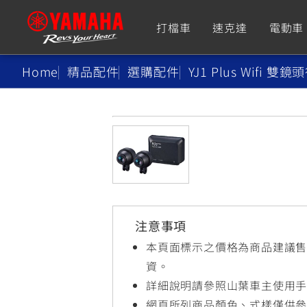
打檔車
速克達
電動車
Home
精品配件
選購配件
YJ1 Plus Wifi 
追蹤愛車
Premium
Super Sport
TMAX
YZF-R9
CY
550+
550+
注意事項
XMAX
YZF-R7
CY
本頁面標示之價格為商品建議
251~549
550+
資。
詳細說明請參照山葉車主使用
網頁所列商品顏色、式樣僅供