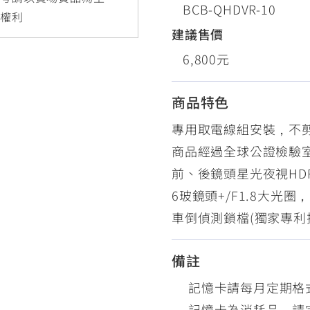
BCB-QHDVR-10
RCE 2.0
MT-03
MT-15
更權利
150
251~549
150
建議售價
6,800元
RS NEO
商品特色
125
專用取電線組安裝，不
商品經過全球公證檢驗
前、後鏡頭星光夜視HDR
6玻鏡頭+/F1.8大光圈，
車倒偵測鎖檔(獨家專利技
備註
記憶卡請每月定期格
記憶卡為消耗品，請