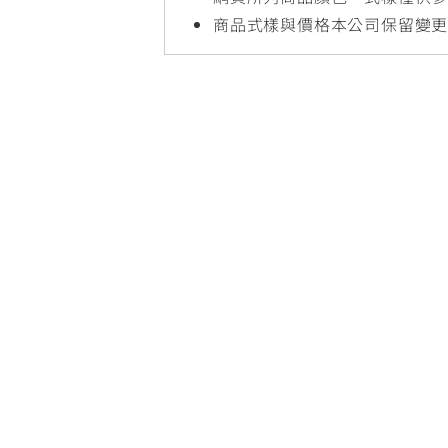
NMAX
YZF-R3
FO
商品式樣與價格本公司保留變
150
251~549
AUGUR
YZF-R15
150
150