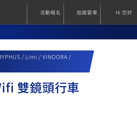
活動報名
追蹤愛車
Hi 您好
YPHUS / Limi / VINOORA /
ure
Sport Heritage
Family
S
XSR 700
AXIS Z / Zii
 Wifi 雙鏡頭行車
550+
125
0
XSR 155
JOG
150
125