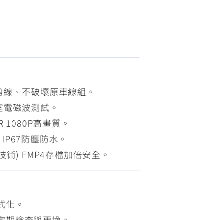
FZ-X
150
剪線、不破壞原車線組。
室電磁波測試。
 1080P高畫質。
 IP67防塵防水。
術) FMP4存檔加倍安全。
式化。
定期檢查與更換。