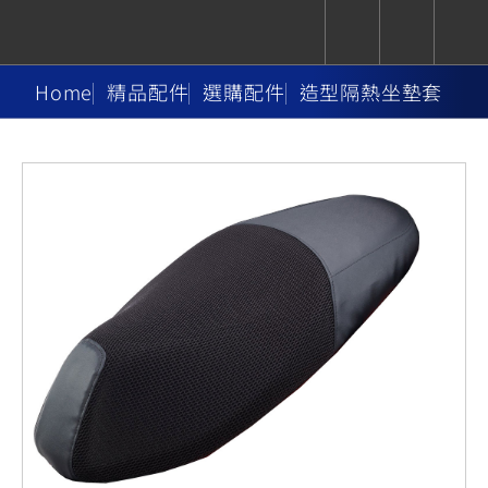
Home
精品配件
選購配件
造型隔熱坐墊套
CUXiE
追蹤愛車
依風格
依風格
依排氣量
依排氣量
2.5 kw
Super
Hyper
Sport
Premium
Sport
Fashion
Adventure
Family
Sport
Naked
Heritage
YZF-R9
TMAX
CYGNUS
MT-
Limi
MT-
BW'S
XSR
AXIS
我的愛車
瀏覽紀錄
XR
09
09
700
Z /
550+
550+
125
125
Y-
Zii
150
550+
550+
AMT
125
YZF-R7
XMAX
Vinoora
PW50
550+
CYGNUS
XSR
251~549
550+
125
50
X
155
JOG
MT-
MT-
125
150
125