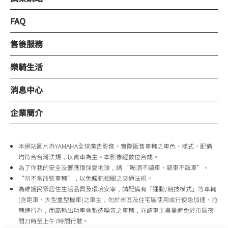
FAQ
售後服務
樂騎生活
消息中心
企業簡介
本網站圖片為YAMAHA全球廣告影像。實際販售車輛之車色、樣式、配備
均符合台灣法規，以實車為主。本影像經數位合成。
為了你我的安全及響應環保愛地球，請 “喝酒不騎車、騎車不飆車”。
“勿不當改裝車輛”，以免觸犯相關之交通法規。
為維護民眾居住生活品質及環境安寧，請配備有「運動/競技模式」等車輛
(含跑車、大型重型機車)之車主，勿於市區及住宅區使用或行使急加速、拉
轉速行為，而高輸出功率會製造噪音之車輛，亦請車主盡量避免於市區夜
間21時至上午7時間行駛。