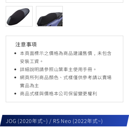
YZF-R3
NMAX
07
07
Y-
251~549
150
550+
FORCE
FZ-X
AMT
2.0
150
550+
YZF-R15
AUGUR
150
注意事項
150
150
MT-
MT-
本頁面標示之價格為商品建議售價，未包含
RS NEO
03
15
安裝工資。
詳細說明請參照山葉車主使用手冊。
125
251~549
150
網頁所列商品顏色、式樣僅供參考請以賣場
實品為主
商品式樣與價格本公司保留變更權利
JOG (2020年式~) / RS Neo (2022年式~)