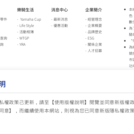
樂騎生活
消息中心
企業簡介
本
色
零件
Yamaha Cup
最新消息
經營理念
數
Life Style
優惠活動
企業概要
為
活動相簿
品牌歷史
騎
查詢
WTGP
ESG
“
詢
YRA
關係企業
為
人才招募
競
市
功
時
行
明
車
生
台
私權政策己更新，請至【
使用版權說明
】閱覽並同意新版權
同意】，而繼續使用本網站，則視為您已同意新版隱私權政
服
© YAMAHA M
(國定假日與公司假日除外)