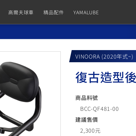
高爾夫球車
精品配件
YAMALUBE
依風格
依風格
依排氣量
依排氣量
CUXiE
2.5 kw
VINOORA (2020年式~)
Sport
Hyper Naked
Fashion
Advent
復古造型
GNUS XR
MT-09 Y-AMT
Limi
MT-09
BW'
我的愛車
瀏覽紀錄
150
550+
125
550+
125
商品料號
GNUS X
MT-07 Y-AMT
Vinoora
MT-07
PW5
BCC-QF481-00
125
550+
125
550+
50
建議售價
2,300元