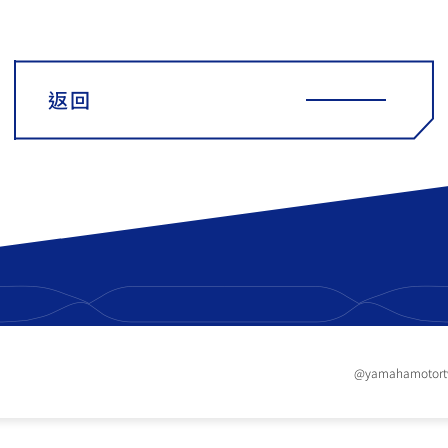
返回
@yamahamotor