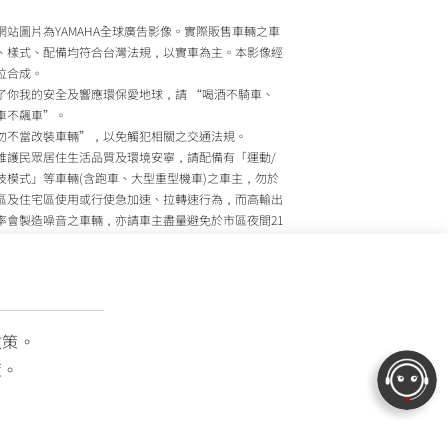
網站圖片為YAMAHA全球廣告影像。實際販售車輛之車
、樣式、配備均符合台灣法規，以實車為主。本影像經
位合成。
了你我的安全及響應環保愛地球，請 “喝酒不騎車、
車不飆車”。
勿不當改裝車輛”，以免觸犯相關之交通法規。
維護民眾居住生活品質及環境安寧，請配備有「運動/
技模式」等車輛(含跑車、大型重型機車)之車主，勿於
區及住宅區使用或行使急加速、拉轉速行為，而高輸出
率會製造噪音之車輛，亦請車主盡量避免於市區夜間21
至上午7時間行駛。
政院環境保護署、內政部警政署及公路監理機關將針對
主擾寧之行為及製造噪音之車輛加強取締，以維護民眾
活安寧。
灣山葉機車 關心您
政策。
策。
OTOR TAIWAN CO., LTD. All Rights Reserved.