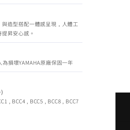
FZ-X
150
，與造型搭配一體感呈現，人體工
時提昇安心感。
為損壞YAMAHA原廠保固一年
)
, BCC4 , BCC5 , BCC8 , BCC7