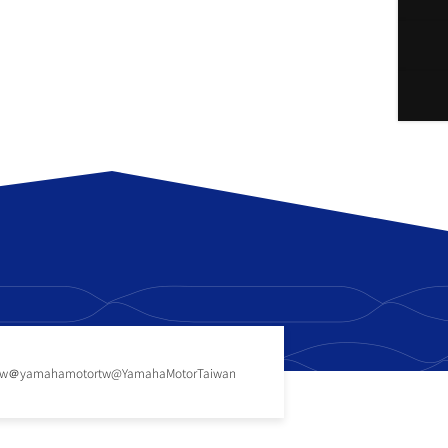
tw
＠yamahamotortw
@YamahaMotorTaiwan