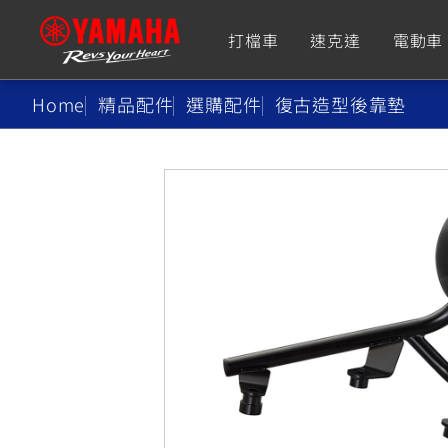
打檔車
速克達
電動車
Home
精品配件
選購配件
復古造型後靠墊
追蹤愛車
Premium
Super Sport
TMAX
YZF-R9
CY
550+
550+
XMAX
YZF-R7
CY
251~549
550+