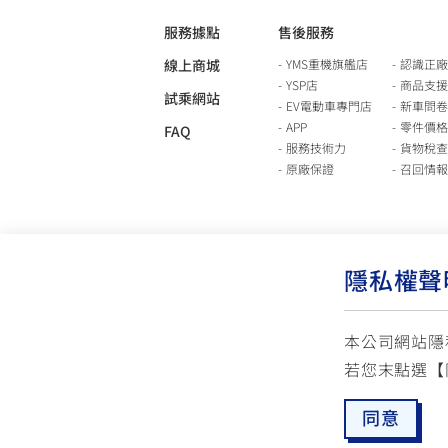
服務據點
售後服務
線上商城
YMS重機旗艦店
認識正廠
YSP店
商品支援
試乘網站
EV電動車專門店
新車問卷
APP
零件價格
FAQ
服務技術力
貨物稅查
原廠保證
召回情報
隱私權聲
本公司網站隱
若您末點選【
使用版權說明
隱私權政策
交通安全入口網
同意
☏ 免付費客服專線: 0800-631-680
✉ 聯繫客
每週一 ~ 五 08:00~12:10 / 13:00~16:40