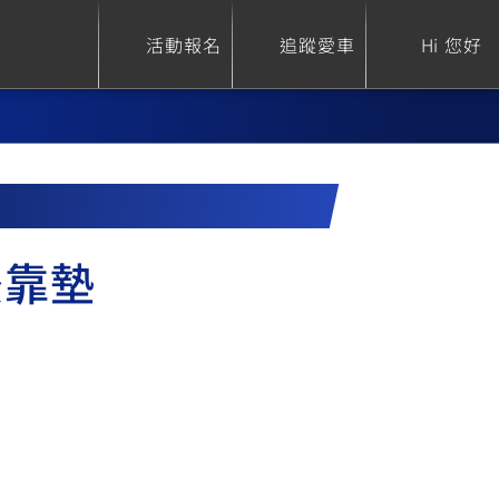
活動報名
追蹤愛車
Hi 您好
ure
Sport Heritage
Family
後靠墊
S
XSR 700
AXIS Z / Zii
550+
125
0
XSR 155
JOG
150
125