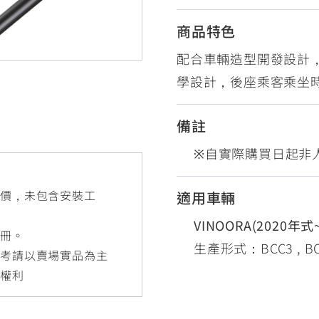
RCE 2.0
MT-03
MT-15
商品特色
150
251~549
150
配合車輛造型開發設計
學設計，後座乘客乘坐
RS NEO
125
備註
※自實際購買日起非人
售價，未包含安裝工
適用車輛
VINOORA(2020年式~
手冊。
生產形式：BCC3 , BCC1 
參考請以賣場實品為主
更權利