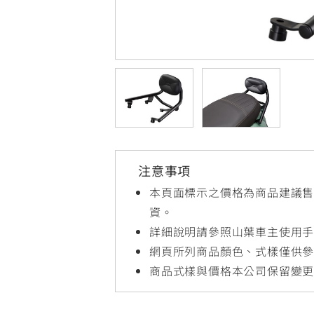
NMAX
YZF-R3
FO
150
251~549
AUGUR
YZF-R15
150
150
注意事項
本頁面標示之價格為商品建議
資。
詳細說明請參照山葉車主使用
網頁所列商品顏色、式樣僅供
商品式樣與價格本公司保留變