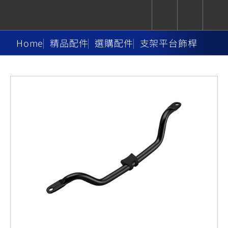
Home
精品配件
選購配件
支架平台飾桿
CUXiE
追蹤愛車
依風格
依風格
依排氣量
依排氣量
2.5 kw
Super
Hyper
Sport
Premium
Sport
Fashion
Adventure
Family
Sport
Naked
Heritage
YZF-R9
TMAX
CYGNUS
MT-
Limi
MT-
BW'S
XSR
AXIS
我的愛車
瀏覽紀錄
XR
09
09
700
Z /
550+
550+
125
125
Y-
Zii
150
550+
550+
AMT
125
YZF-R7
XMAX
Vinoora
PW50
550+
CYGNUS
XSR
251~549
550+
125
50
X
155
JOG
MT-
MT-
125
150
125