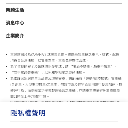
樂騎生活
消息中心
企業簡介
本網站圖片為YAMAHA全球廣告影像。實際販售車輛之車色、樣式、配備
均符合台灣法規，以實車為主。本影像經數位合成。
為了你我的安全及響應環保愛地球，請 “喝酒不騎車、騎車不飆車”。
“勿不當改裝車輛”，以免觸犯相關之交通法規。
為維護民眾居住生活品質及環境安寧，請配備有「運動/競技模式」等車輛
(含跑車、大型重型機車)之車主，勿於市區及住宅區使用或行使急加速、拉
轉速行為，而高輸出功率會製造噪音之車輛，亦請車主盡量避免於市區夜
間21時至上午7時間行駛。
行政院環境保護署、內政部警政署及公路監理機關將針對車主擾寧之行為
及製造噪音之車輛加強取締，以維護民眾生活安寧。
隱私權聲明
台灣山葉機車 關心您