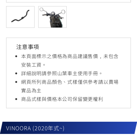
YZF-R3
NMAX
07
07
Y-
251~549
150
550+
FORCE
FZ-X
AMT
2.0
150
550+
YZF-R15
AUGUR
150
注意事項
150
150
MT-
MT-
本頁面標示之價格為商品建議售價，未包含
RS NEO
03
15
安裝工資。
詳細說明請參照山葉車主使用手冊。
125
251~549
150
網頁所列商品顏色、式樣僅供參考請以賣場
實品為主
商品式樣與價格本公司保留變更權利
VINOORA (2020年式~)