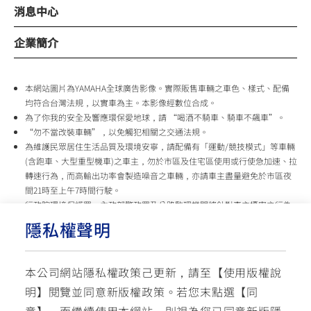
消息中心
企業簡介
本網站圖片為YAMAHA全球廣告影像。實際販售車輛之車色、樣式、配備
均符合台灣法規，以實車為主。本影像經數位合成。
為了你我的安全及響應環保愛地球，請 “喝酒不騎車、騎車不飆車”。
“勿不當改裝車輛”，以免觸犯相關之交通法規。
為維護民眾居住生活品質及環境安寧，請配備有「運動/競技模式」等車輛
(含跑車、大型重型機車)之車主，勿於市區及住宅區使用或行使急加速、拉
轉速行為，而高輸出功率會製造噪音之車輛，亦請車主盡量避免於市區夜
間21時至上午7時間行駛。
行政院環境保護署、內政部警政署及公路監理機關將針對車主擾寧之行為
及製造噪音之車輛加強取締，以維護民眾生活安寧。
隱私權聲明
台灣山葉機車 關心您
本公司網站隱私權政策己更新，請至【
使用版權說
使用版權說明
隱私權政策
交通安全入口網
明
】閱覽並同意新版權政策。
若您末點選【同
✉ 聯繫客服
☏ 免付費客服專線: 0800-631-680