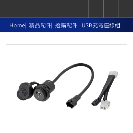
Home
精品配件
選購配件
USB充電座線組
CUXiE
追蹤愛車
依風格
依風格
依排氣量
依排氣量
2.5 kw
Super
Hyper
Sport
Premium
Sport
Fashion
Adventure
Family
Sport
Naked
Heritage
YZF-R9
TMAX
CYGNUS
MT-
Limi
MT-
BW'S
XSR
AXIS
我的愛車
瀏覽紀錄
XR
09
09
700
Z /
550+
550+
125
125
Y-
Zii
150
550+
550+
AMT
125
YZF-R7
XMAX
Vinoora
PW50
550+
CYGNUS
XSR
251~549
550+
125
50
X
155
JOG
MT-
MT-
125
150
125