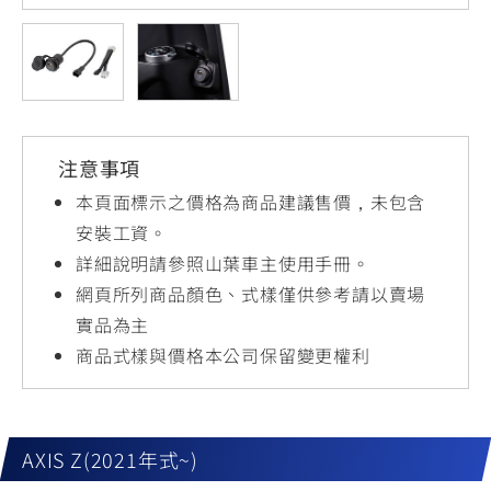
YZF-R3
NMAX
07
07
Y-
251~549
150
550+
FORCE
FZ-X
AMT
2.0
150
550+
YZF-R15
AUGUR
150
注意事項
150
150
MT-
MT-
本頁面標示之價格為商品建議售價，未包含
RS NEO
03
15
安裝工資。
詳細說明請參照山葉車主使用手冊。
125
251~549
150
網頁所列商品顏色、式樣僅供參考請以賣場
實品為主
商品式樣與價格本公司保留變更權利
AXIS Z(2021年式~)