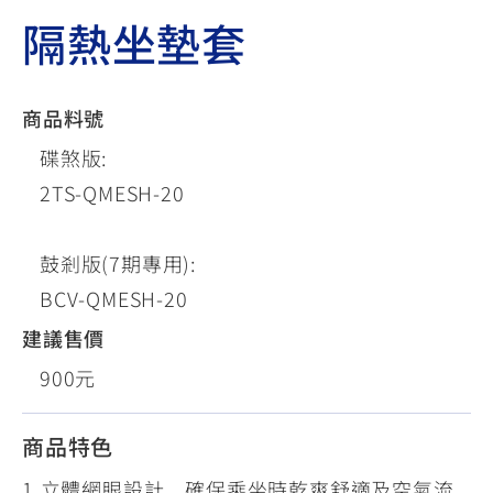
隔熱坐墊套
商品料號
碟煞版:
2TS-QMESH-20
鼓剎版(7期專用):
BCV-QMESH-20
建議售價
900元
商品特色
1.立體網眼設計，確保乘坐時乾爽舒適及空氣流