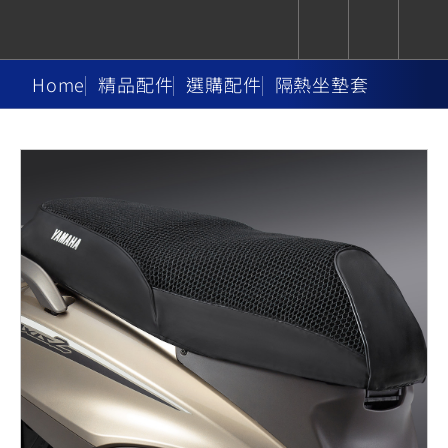
Home
精品配件
選購配件
隔熱坐墊套
CUXiE
追蹤愛車
依風格
依風格
依排氣量
依排氣量
2.5 kw
Super
Hyper
Sport
Premium
Sport
Fashion
Adventure
Family
Sport
Naked
Heritage
YZF-R9
TMAX
CYGNUS
MT-
Limi
MT-
BW'S
XSR
AXIS
我的愛車
瀏覽紀錄
XR
09
09
700
Z /
550+
550+
125
125
Y-
Zii
150
550+
550+
AMT
125
YZF-R7
XMAX
Vinoora
PW50
550+
CYGNUS
XSR
251~549
550+
125
50
X
155
JOG
MT-
MT-
125
150
125