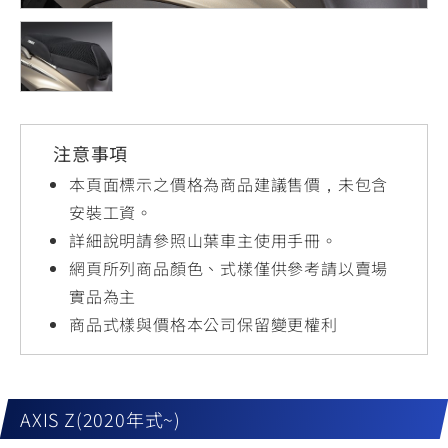
YZF-R3
NMAX
07
07
Y-
251~549
150
550+
FORCE
FZ-X
AMT
2.0
150
550+
YZF-R15
AUGUR
150
注意事項
150
150
MT-
MT-
本頁面標示之價格為商品建議售價，未包含
RS NEO
03
15
安裝工資。
詳細說明請參照山葉車主使用手冊。
125
251~549
150
網頁所列商品顏色、式樣僅供參考請以賣場
實品為主
商品式樣與價格本公司保留變更權利
AXIS Z(2020年式~)