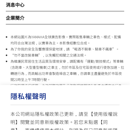
消息中心
企業簡介
本網站圖片為YAMAHA全球廣告影像。實際販售車輛之車色、樣式、配備
均符合台灣法規，以實車為主。本影像經數位合成。
為了你我的安全及響應環保愛地球，請 “喝酒不騎車、騎車不飆車”。
“勿不當改裝車輛”，以免觸犯相關之交通法規。
為維護民眾居住生活品質及環境安寧，請配備有「運動/競技模式」等車輛
(含跑車、大型重型機車)之車主，勿於市區及住宅區使用或行使急加速、拉
轉速行為，而高輸出功率會製造噪音之車輛，亦請車主盡量避免於市區夜
間21時至上午7時間行駛。
行政院環境保護署、內政部警政署及公路監理機關將針對車主擾寧之行為
及製造噪音之車輛加強取締，以維護民眾生活安寧。
隱私權聲明
台灣山葉機車 關心您
本公司網站隱私權政策己更新，請至【
使用版權說
使用版權說明
隱私權政策
交通安全入口網
明
】閱覽並同意新版權政策。
若您末點選【同
✉ 聯繫客服
☏ 免付費客服專線: 0800-631-680