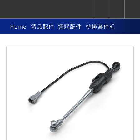
Home
精品配件
選購配件
快排套件組
CUXiE
追蹤愛車
依風格
依風格
依排氣量
依排氣量
2.5 kw
Super
Hyper
Sport
Premium
Sport
Fashion
Adventure
Family
Sport
Naked
Heritage
YZF-R9
TMAX
CYGNUS
MT-
Limi
MT-
BW'S
XSR
AXIS
我的愛車
瀏覽紀錄
XR
09
09
700
Z /
550+
550+
125
125
Y-
Zii
150
550+
550+
AMT
125
YZF-R7
XMAX
Vinoora
PW50
550+
CYGNUS
XSR
251~549
550+
125
50
X
155
JOG
MT-
MT-
125
150
125