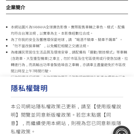
企業簡介
本網站圖片為YAMAHA全球廣告影像。實際販售車輛之車色、樣式、配備
均符合台灣法規，以實車為主。本影像經數位合成。
為了你我的安全及響應環保愛地球，請 “喝酒不騎車、騎車不飆車”。
“勿不當改裝車輛”，以免觸犯相關之交通法規。
為維護民眾居住生活品質及環境安寧，請配備有「運動/競技模式」等車輛
(含跑車、大型重型機車)之車主，勿於市區及住宅區使用或行使急加速、拉
轉速行為，而高輸出功率會製造噪音之車輛，亦請車主盡量避免於市區夜
間21時至上午7時間行駛。
行政院環境保護署、內政部警政署及公路監理機關將針對車主擾寧之行為
及製造噪音之車輛加強取締，以維護民眾生活安寧。
隱私權聲明
台灣山葉機車 關心您
本公司網站隱私權政策己更新，請至【
使用版權說
使用版權說明
隱私權政策
交通安全入口網
明
】閱覽並同意新版權政策。
若您末點選【同
✉ 聯繫客服
☏ 免付費客服專線: 0800-631-680
意】，而繼續使用本網站，則視為您已同意新版隱
每週一 ~ 五 08:00~12:10 / 13:00~16:40(國定假日與公司假日除外)
© YAMAHA MOTOR TAIWAN CO., LTD. All Rights Reserved.
私權政策。