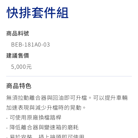
快排套件組
商品料號
BEB-181A0-03
建議售價
5,000元
商品特色
無須拉動離合器與回油即可升檔。可以提升車輛
加速表現與減少升檔時的晃動。
‧ 可使用原廠換檔踏桿
‧ 降低離合器與變速箱的磨耗
‧ 易於安裝，插上接頭即可使用