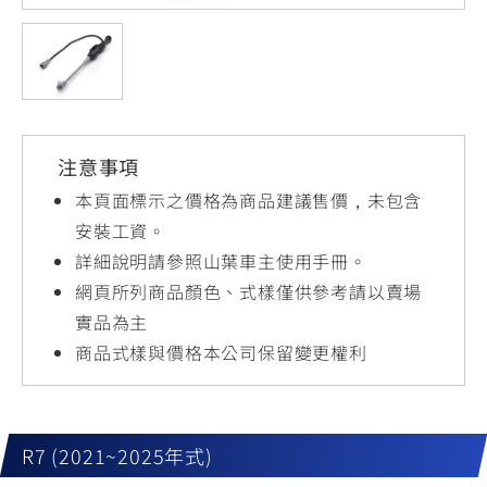
YZF-R3
NMAX
07
07
Y-
251~549
150
550+
FORCE
FZ-X
AMT
2.0
150
550+
YZF-R15
AUGUR
150
注意事項
150
150
MT-
MT-
本頁面標示之價格為商品建議售價，未包含
RS NEO
03
15
安裝工資。
詳細說明請參照山葉車主使用手冊。
125
251~549
150
網頁所列商品顏色、式樣僅供參考請以賣場
實品為主
商品式樣與價格本公司保留變更權利
R7 (2021~2025年式)