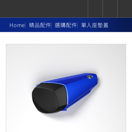
Home
精品配件
選購配件
單人座墊蓋
CUXiE
追蹤愛車
依風格
依風格
依排氣量
依排氣量
2.5 kw
Super
Hyper
Sport
Premium
Sport
Fashion
Adventure
Family
Sport
Naked
Heritage
YZF-R9
TMAX
CYGNUS
MT-
Limi
MT-
BW'S
XSR
AXIS
我的愛車
瀏覽紀錄
XR
09
09
700
Z /
550+
550+
125
125
Y-
Zii
150
550+
550+
AMT
125
YZF-R7
XMAX
Vinoora
PW50
550+
CYGNUS
XSR
251~549
550+
125
50
X
155
JOG
MT-
MT-
125
150
125