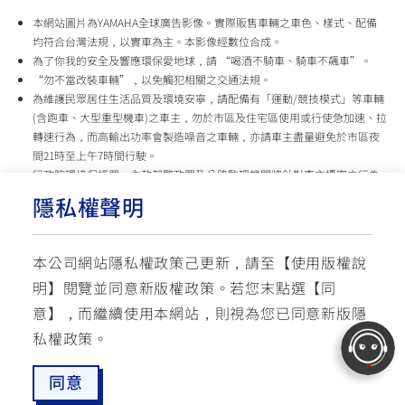
本網站圖片為YAMAHA全球廣告影像。實際販售車輛之車色、樣式、配備
均符合台灣法規，以實車為主。本影像經數位合成。
為了你我的安全及響應環保愛地球，請 “喝酒不騎車、騎車不飆車”。
“勿不當改裝車輛”，以免觸犯相關之交通法規。
為維護民眾居住生活品質及環境安寧，請配備有「運動/競技模式」等車輛
(含跑車、大型重型機車)之車主，勿於市區及住宅區使用或行使急加速、拉
轉速行為，而高輸出功率會製造噪音之車輛，亦請車主盡量避免於市區夜
間21時至上午7時間行駛。
行政院環境保護署、內政部警政署及公路監理機關將針對車主擾寧之行為
及製造噪音之車輛加強取締，以維護民眾生活安寧。
隱私權聲明
台灣山葉機車 關心您
本公司網站隱私權政策己更新，請至【
使用版權說
使用版權說明
隱私權政策
交通安全入口網
明
】閱覽並同意新版權政策。
若您末點選【同
✉ 聯繫客服
☏ 免付費客服專線: 0800-631-680
意】，而繼續使用本網站，則視為您已同意新版隱
每週一 ~ 五 08:00~12:10 / 13:00~16:40(國定假日與公司假日除外)
© YAMAHA MOTOR TAIWAN CO., LTD. All Rights Reserved.
私權政策。
同意
最新消息
愛車配對
預約試乘
服務據點
線上商城
追蹤愛車