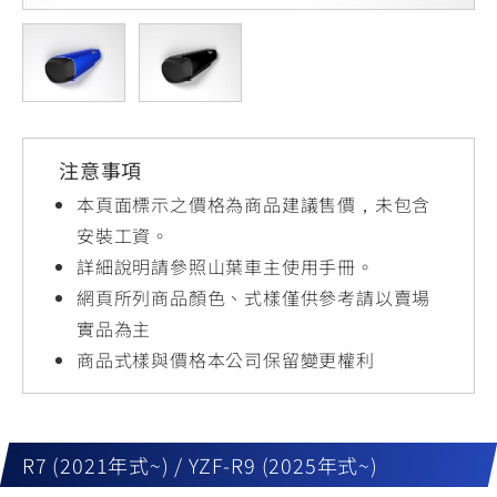
YZF-R3
NMAX
07
07
Y-
251~549
150
550+
FORCE
FZ-X
AMT
2.0
150
550+
YZF-R15
AUGUR
150
注意事項
150
150
MT-
MT-
本頁面標示之價格為商品建議售價，未包含
RS NEO
03
15
安裝工資。
詳細說明請參照山葉車主使用手冊。
125
251~549
150
網頁所列商品顏色、式樣僅供參考請以賣場
實品為主
商品式樣與價格本公司保留變更權利
R7 (2021年式~) / YZF-R9 (2025年式~)