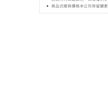
NMAX
YZF-R3
FO
商品式樣與價格本公司保留變
150
251~549
AUGUR
YZF-R15
150
150