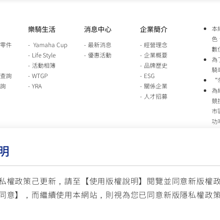
樂騎生活
消息中心
企業簡介
本
色
零件
Yamaha Cup
最新消息
經營理念
數
Life Style
優惠活動
企業概要
為
活動相簿
品牌歷史
騎
查詢
WTGP
ESG
“
詢
YRA
關係企業
為
人才招募
競
市
功
時
行
明
車
生
台
私權政策己更新，請至【
使用版權說明
】閱覽並同意新版權
同意】，而繼續使用本網站，則視為您已同意新版隱私權政
服
© YAMAHA M