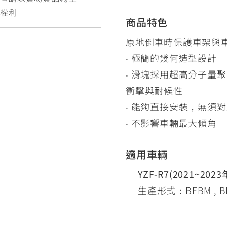
RCE 2.0
MT-03
MT-15
更權利
商品特色
150
251~549
150
原地倒車時保護車架與
‧ 極簡的幾何造型設計
RS NEO
‧ 滑塊採用超高分子量聚
125
衝擊與耐候性
‧ 能夠直接安裝，無須
‧ 不影響車輛最大傾角
適用車輛
YZF-R7(2021~202
生產形式：BEBM , BE