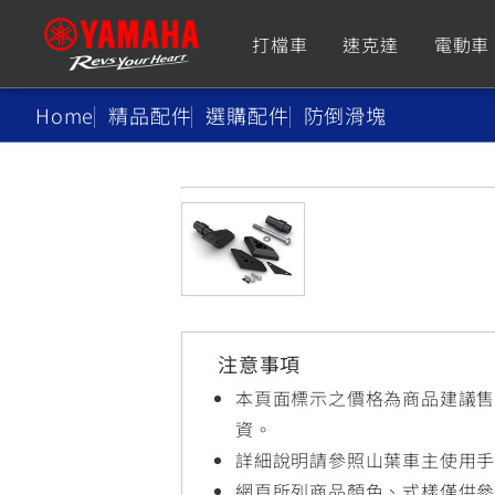
打檔車
速克達
電動車
Home
精品配件
選購配件
防倒滑塊
追蹤愛車
Premium
Super Sport
TMAX
YZF-R9
CY
550+
550+
注意事項
XMAX
YZF-R7
CY
本頁面標示之價格為商品建議
251~549
550+
資。
詳細說明請參照山葉車主使用
網頁所列商品顏色、式樣僅供