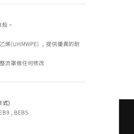
FZ-X
150
車殼。
乙烯(UHMWPE) ，提供優異的耐
對整流罩做任何修改
3年式)
B9 , BEBS