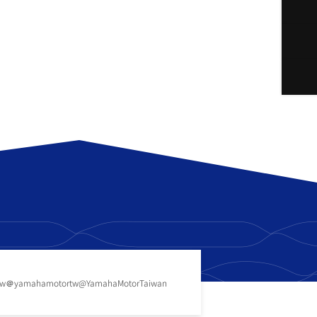
tw
＠yamahamotortw
@YamahaMotorTaiwan