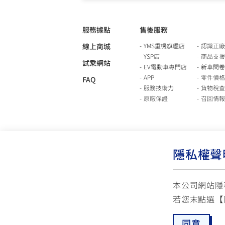
服務據點
售後服務
線上商城
YMS重機旗艦店
認識正廠
YSP店
商品支援
試乘網站
EV電動車專門店
新車問卷
APP
零件價格
FAQ
服務技術力
貨物稅查
原廠保證
召回情報
隱私權聲
本公司網站隱
若您末點選【
使用版權說明
隱私權政策
交通安全入口網
同意
☏ 免付費客服專線: 0800-631-680
✉ 聯繫客