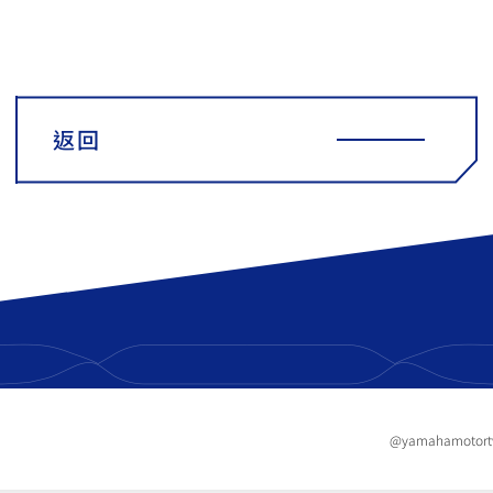
返回
@yamahamotor