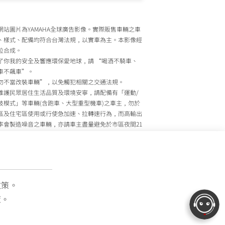
網站圖片為YAMAHA全球廣告影像。實際販售車輛之車
、樣式、配備均符合台灣法規，以實車為主。本影像經
位合成。
了你我的安全及響應環保愛地球，請 “喝酒不騎車、
車不飆車”。
勿不當改裝車輛”，以免觸犯相關之交通法規。
維護民眾居住生活品質及環境安寧，請配備有「運動/
技模式」等車輛(含跑車、大型重型機車)之車主，勿於
區及住宅區使用或行使急加速、拉轉速行為，而高輸出
率會製造噪音之車輛，亦請車主盡量避免於市區夜間21
至上午7時間行駛。
政院環境保護署、內政部警政署及公路監理機關將針對
主擾寧之行為及製造噪音之車輛加強取締，以維護民眾
活安寧。
灣山葉機車 關心您
政策。
策。
OTOR TAIWAN CO., LTD. All Rights Reserved.