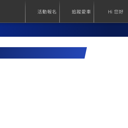
活動報名
追蹤愛車
Hi 您好
ure
Sport Heritage
Family
S
XSR 700
AXIS Z / Zii
550+
125
0
XSR 155
JOG
150
125