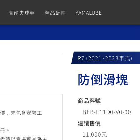
高爾夫球車
精品配件
YAMALUBE
依風格
依風格
依排氣量
依排氣量
CUXiE
2.5 kw
R7 (2021~2023年式)
Sport
Hyper Naked
Fashion
Advent
防倒滑塊
GNUS XR
MT-09 Y-AMT
Limi
MT-09
BW'
我的愛車
瀏覽紀錄
150
550+
125
550+
125
商品料號
GNUS X
MT-07 Y-AMT
Vinoora
MT-07
PW5
BEB-F11D0-V0-00
售價，未包含安裝工
125
550+
125
550+
50
建議售價
手冊。
11,000元
參考請以賣場實品為主