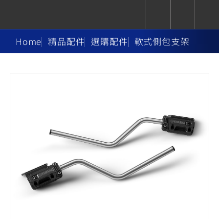
Home
精品配件
選購配件
軟式側包支架
CUXiE
追蹤愛車
依風格
依風格
依排氣量
依排氣量
2.5 kw
Super
Hyper
Sport
Premium
Sport
Fashion
Adventure
Family
Sport
Naked
Heritage
YZF-R9
TMAX
CYGNUS
MT-
Limi
MT-
BW'S
XSR
AXIS
我的愛車
瀏覽紀錄
XR
09
09
700
Z /
550+
550+
125
125
Y-
Zii
150
550+
550+
AMT
125
YZF-R7
XMAX
Vinoora
PW50
550+
CYGNUS
XSR
251~549
550+
125
50
X
155
JOG
MT-
MT-
125
150
125