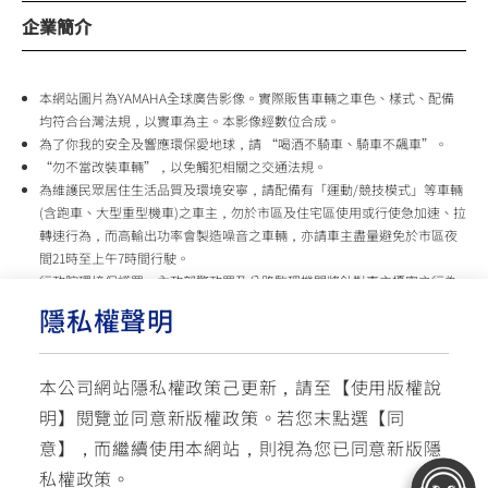
企業簡介
本網站圖片為YAMAHA全球廣告影像。實際販售車輛之車色、樣式、配備
均符合台灣法規，以實車為主。本影像經數位合成。
為了你我的安全及響應環保愛地球，請 “喝酒不騎車、騎車不飆車”。
“勿不當改裝車輛”，以免觸犯相關之交通法規。
為維護民眾居住生活品質及環境安寧，請配備有「運動/競技模式」等車輛
(含跑車、大型重型機車)之車主，勿於市區及住宅區使用或行使急加速、拉
轉速行為，而高輸出功率會製造噪音之車輛，亦請車主盡量避免於市區夜
間21時至上午7時間行駛。
行政院環境保護署、內政部警政署及公路監理機關將針對車主擾寧之行為
及製造噪音之車輛加強取締，以維護民眾生活安寧。
隱私權聲明
台灣山葉機車 關心您
本公司網站隱私權政策己更新，請至【
使用版權說
使用版權說明
隱私權政策
交通安全入口網
明
】閱覽並同意新版權政策。
若您末點選【同
✉ 聯繫客服
☏ 免付費客服專線: 0800-631-680
意】，而繼續使用本網站，則視為您已同意新版隱
每週一 ~ 五 08:00~12:10 / 13:00~16:40(國定假日與公司假日除外)
© YAMAHA MOTOR TAIWAN CO., LTD. All Rights Reserved.
私權政策。