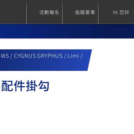
活動報名
追蹤愛車
Hi 您好
BWS / CYGNUS GRYPHUS / Limi /
ure
Sport Heritage
Family
S
XSR 700
AXIS Z / Zii
架配件掛勾
550+
125
0
XSR 155
JOG
150
125