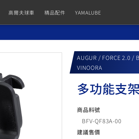
高爾夫球車
精品配件
YAMALUBE
依風格
依風格
依排氣量
依排氣量
CUXiE
2.5 kw
AUGUR / FORCE 2.0 / 
Sport
Hyper Naked
Fashion
Advent
VINOORA
GNUS XR
MT-09 Y-AMT
Limi
MT-09
BW'
我的愛車
瀏覽紀錄
多功能支
150
550+
125
550+
125
GNUS X
MT-07 Y-AMT
Vinoora
商品料號
MT-07
PW5
125
550+
125
550+
50
BFV-QF83A-00
建議售價