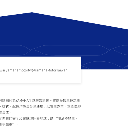
tw
＠yamahamotortw
@YamahaMotorTaiwan
網站圖片為YAMAHA全球廣告影像。實際販售車輛之車
、樣式、配備均符合台灣法規，以實車為主。本影像經
位合成。
了你我的安全及響應環保愛地球，請 “喝酒不騎車、
車不飆車”。