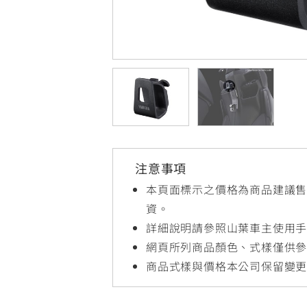
NMAX
YZF-R3
FO
150
251~549
AUGUR
YZF-R15
150
150
注意事項
本頁面標示之價格為商品建議
資。
詳細說明請參照山葉車主使用
網頁所列商品顏色、式樣僅供
商品式樣與價格本公司保留變