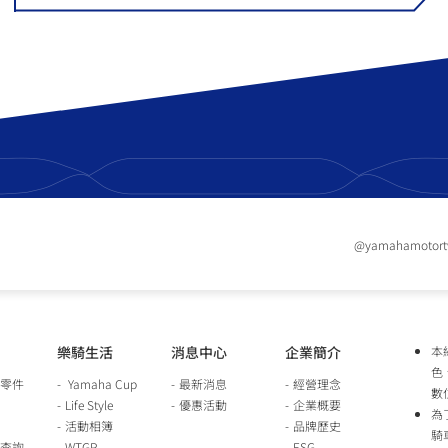
@yamahamotor
樂騎生活
消息中心
企業簡介
本
色
零件
Yamaha Cup
最新消息
經營理念
數
Life Style
優惠活動
企業概要
為
活動相簿
品牌歷史
騎
查詢
WTGP
ESG