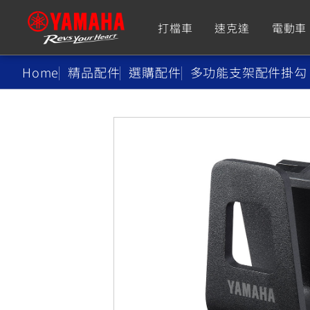
打檔車
速克達
電動車
Home
精品配件
選購配件
多功能支架配件掛勾
追蹤愛車
Premium
Super Sport
TMAX
YZF-R9
CY
550+
550+
XMAX
YZF-R7
CY
251~549
550+