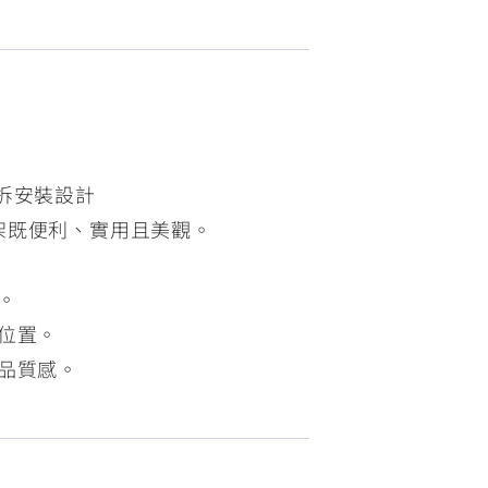
FZ-X
150
拆安裝設計
架既便利、實用且美觀。
。
位置。
品質感。