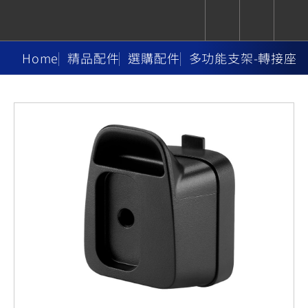
Home
精品配件
選購配件
多功能支架-轉接座
CUXiE
追蹤愛車
依風格
依風格
依排氣量
依排氣量
2.5 kw
Super
Hyper
Sport
Premium
Sport
Fashion
Adventure
Family
Sport
Naked
Heritage
YZF-R9
TMAX
CYGNUS
MT-
Limi
MT-
BW'S
XSR
AXIS
我的愛車
瀏覽紀錄
XR
09
09
700
Z /
550+
550+
125
125
Y-
Zii
150
550+
550+
AMT
125
YZF-R7
XMAX
Vinoora
PW50
550+
CYGNUS
XSR
251~549
550+
125
50
X
155
JOG
MT-
MT-
125
150
125