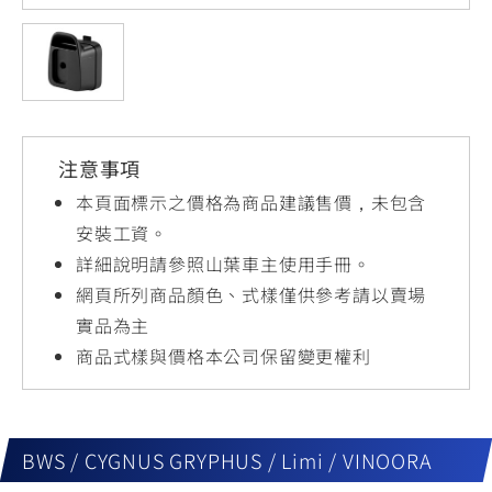
YZF-R3
NMAX
07
07
Y-
251~549
150
550+
FORCE
FZ-X
AMT
2.0
150
550+
YZF-R15
AUGUR
150
注意事項
150
150
MT-
MT-
本頁面標示之價格為商品建議售價，未包含
RS NEO
03
15
安裝工資。
詳細說明請參照山葉車主使用手冊。
125
251~549
150
網頁所列商品顏色、式樣僅供參考請以賣場
實品為主
商品式樣與價格本公司保留變更權利
BWS / CYGNUS GRYPHUS / Limi / VINOORA