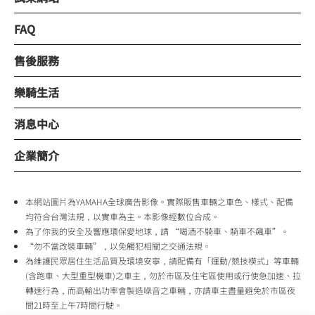
FAQ
售後服務
樂騎生活
消息中心
企業簡介
本網站圖片為YAMAHA全球廣告影像。實際販售車輛之車色、樣式、配備
均符合台灣法規，以實車為主。本影像經數位合成。
為了你我的安全及響應環保愛地球，請 “喝酒不騎車、騎車不飆車”。
“勿不當改裝車輛”，以免觸犯相關之交通法規。
為維護民眾居住生活品質及環境安寧，請配備有「運動/競技模式」等車輛
(含跑車、大型重型機車)之車主，勿於市區及住宅區使用或行使急加速、拉
轉速行為，而高輸出功率會製造噪音之車輛，亦請車主盡量避免於市區夜
間21時至上午7時間行駛。