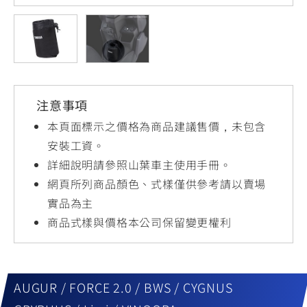
YZF-R3
NMAX
07
07
Y-
251~549
150
550+
FORCE
FZ-X
AMT
2.0
150
550+
YZF-R15
AUGUR
150
注意事項
150
150
MT-
MT-
本頁面標示之價格為商品建議售價，未包含
RS NEO
03
15
安裝工資。
詳細說明請參照山葉車主使用手冊。
125
251~549
150
網頁所列商品顏色、式樣僅供參考請以賣場
實品為主
商品式樣與價格本公司保留變更權利
AUGUR / FORCE 2.0 / BWS / CYGNUS