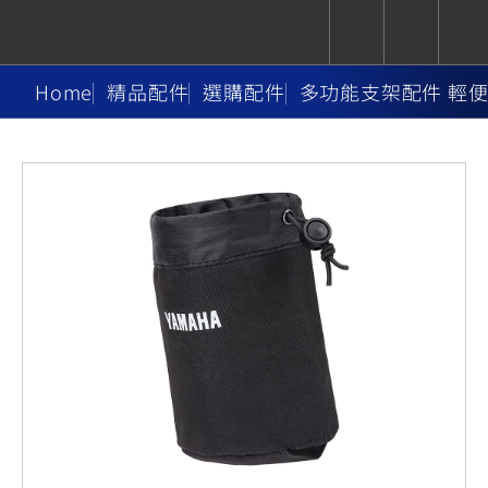
Home
精品配件
選購配件
多功能支架配件 輕
CUXiE
追蹤愛車
依風格
依風格
依排氣量
依排氣量
2.5 kw
Super
Hyper
Sport
Premium
Sport
Fashion
Adventure
Family
Sport
Naked
Heritage
YZF-R9
TMAX
CYGNUS
MT-
Limi
MT-
BW'S
XSR
AXIS
我的愛車
瀏覽紀錄
XR
09
09
700
Z /
550+
550+
125
125
Y-
Zii
150
550+
550+
AMT
125
YZF-R7
XMAX
Vinoora
PW50
550+
CYGNUS
XSR
251~549
550+
125
50
X
155
JOG
MT-
MT-
125
150
125