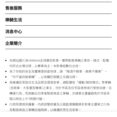
售後服務
樂騎生活
消息中心
企業簡介
本網站圖片為YAMAHA全球廣告影像。實際販售車輛之車色、樣式、配備
均符合台灣法規，以實車為主。本影像經數位合成。
為了你我的安全及響應環保愛地球，請 “喝酒不騎車、騎車不飆車”。
“勿不當改裝車輛”，以免觸犯相關之交通法規。
為維護民眾居住生活品質及環境安寧，請配備有「運動/競技模式」等車輛
(含跑車、大型重型機車)之車主，勿於市區及住宅區使用或行使急加速、拉
轉速行為，而高輸出功率會製造噪音之車輛，亦請車主盡量避免於市區夜
間21時至上午7時間行駛。
行政院環境保護署、內政部警政署及公路監理機關將針對車主擾寧之行為
及製造噪音之車輛加強取締，以維護民眾生活安寧。
台灣山葉機車 關心您