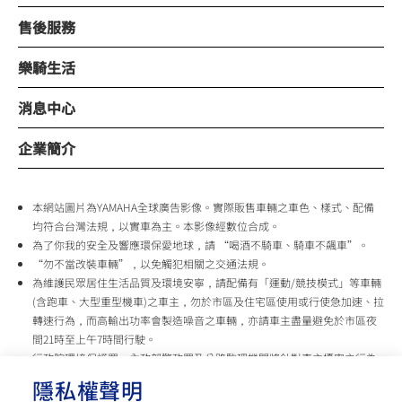
售後服務
樂騎生活
消息中心
企業簡介
本網站圖片為YAMAHA全球廣告影像。實際販售車輛之車色、樣式、配備
均符合台灣法規，以實車為主。本影像經數位合成。
為了你我的安全及響應環保愛地球，請 “喝酒不騎車、騎車不飆車”。
“勿不當改裝車輛”，以免觸犯相關之交通法規。
為維護民眾居住生活品質及環境安寧，請配備有「運動/競技模式」等車輛
(含跑車、大型重型機車)之車主，勿於市區及住宅區使用或行使急加速、拉
轉速行為，而高輸出功率會製造噪音之車輛，亦請車主盡量避免於市區夜
間21時至上午7時間行駛。
行政院環境保護署、內政部警政署及公路監理機關將針對車主擾寧之行為
及製造噪音之車輛加強取締，以維護民眾生活安寧。
隱私權聲明
台灣山葉機車 關心您