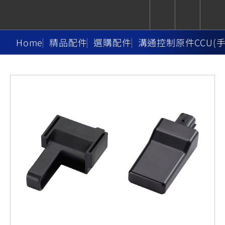
Home
精品配件
選購配件
溝通控制原件CCU(
CUXiE
追蹤愛車
依風格
依風格
依排氣量
依排氣量
2.5 kw
Super
Hyper
Sport
Premium
Sport
Fashion
Adventure
Family
Sport
Naked
Heritage
YZF-R9
TMAX
CYGNUS
MT-
Limi
MT-
BW'S
XSR
AXIS
我的愛車
瀏覽紀錄
XR
09
09
700
Z /
550+
550+
125
125
Y-
Zii
150
550+
550+
AMT
125
YZF-R7
XMAX
Vinoora
PW50
550+
CYGNUS
XSR
251~549
550+
125
50
X
155
JOG
MT-
MT-
125
150
125