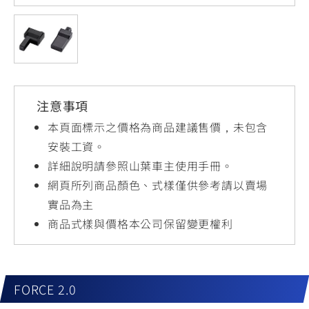
YZF-R3
NMAX
07
07
Y-
251~549
150
550+
FORCE
FZ-X
AMT
2.0
150
550+
YZF-R15
AUGUR
150
注意事項
150
150
MT-
MT-
本頁面標示之價格為商品建議售價，未包含
RS NEO
03
15
安裝工資。
詳細說明請參照山葉車主使用手冊。
125
251~549
150
網頁所列商品顏色、式樣僅供參考請以賣場
實品為主
商品式樣與價格本公司保留變更權利
FORCE 2.0