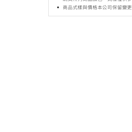
NMAX
YZF-R3
FO
商品式樣與價格本公司保留變
150
251~549
AUGUR
YZF-R15
150
150