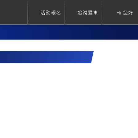
活動報名
追蹤愛車
Hi 您好
)
ure
Sport Heritage
Family
S
XSR 700
AXIS Z / Zii
550+
125
0
XSR 155
JOG
150
125