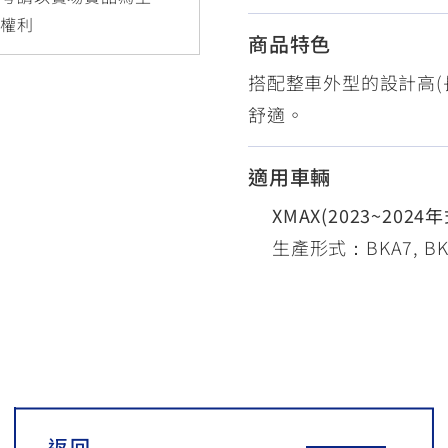
RCE 2.0
MT-03
MT-15
更權利
商品特色
150
251~549
150
搭配整車外型的設計高(
舒適。
RS NEO
125
適用車輛
XMAX(2023~2024年
生產形式：BKA7, BK
返回