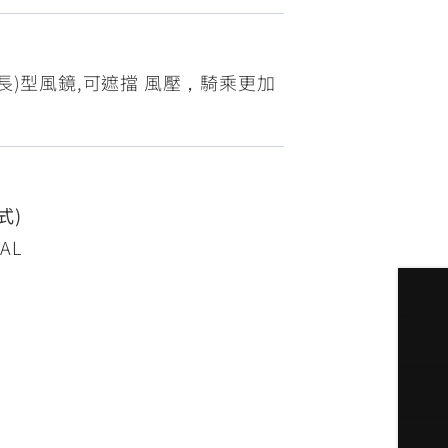
FZ-X
150
長)型風鏡,可遮擋 風壓，騎乘更加
式)
AL