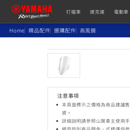
打檔車
速克達
電動車
Home
精品配件
選購配件
高風鏡
追蹤愛車
Premium
Super Sport
TMAX
YZF-R9
CY
550+
550+
注意事項
XMAX
YZF-R7
CY
本頁面標示之價格為商品建議
251~549
550+
資。
詳細說明請參照山葉車主使用
網頁所列商品顏色、式樣僅供