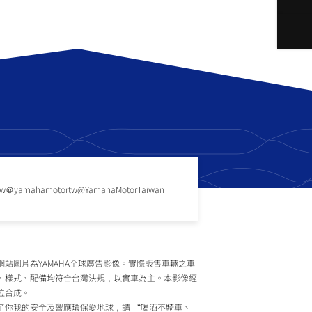
tw
＠yamahamotortw
@YamahaMotorTaiwan
網站圖片為YAMAHA全球廣告影像。實際販售車輛之車
、樣式、配備均符合台灣法規，以實車為主。本影像經
位合成。
了你我的安全及響應環保愛地球，請 “喝酒不騎車、