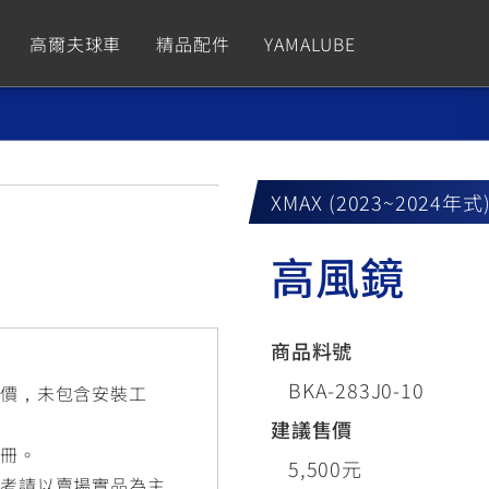
高爾夫球車
精品配件
YAMALUBE
依風格
依風格
依排氣量
依排氣量
CUXiE
2.5 kw
XMAX (2023~2024年式
Sport
Hyper Naked
Fashion
Advent
高風鏡
GNUS XR
MT-09 Y-AMT
Limi
MT-09
BW'
我的愛車
瀏覽紀錄
150
550+
125
550+
125
商品料號
GNUS X
MT-07 Y-AMT
Vinoora
MT-07
PW5
BKA-283J0-10
售價，未包含安裝工
125
550+
125
550+
50
建議售價
手冊。
5,500元
參考請以賣場實品為主