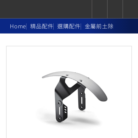
Home
精品配件
選購配件
金屬前土除
CUXiE
追蹤愛車
依風格
依風格
依排氣量
依排氣量
2.5 kw
Super
Hyper
Sport
Premium
Sport
Fashion
Adventure
Family
Sport
Naked
Heritage
YZF-R9
TMAX
CYGNUS
MT-
Limi
MT-
BW'S
XSR
AXIS
我的愛車
瀏覽紀錄
XR
09
09
700
Z /
550+
550+
125
125
Y-
Zii
150
550+
550+
AMT
125
YZF-R7
XMAX
Vinoora
PW50
550+
CYGNUS
XSR
251~549
550+
125
50
X
155
JOG
MT-
MT-
125
150
125