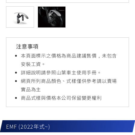
YZF-R3
NMAX
07
07
Y-
251~549
150
550+
FORCE
FZ-X
AMT
2.0
150
550+
YZF-R15
AUGUR
150
注意事項
150
150
MT-
MT-
本頁面標示之價格為商品建議售價，未包含
RS NEO
03
15
安裝工資。
詳細說明請參照山葉車主使用手冊。
125
251~549
150
網頁所列商品顏色、式樣僅供參考請以賣場
實品為主
商品式樣與價格本公司保留變更權利
EMF (2022年式~)