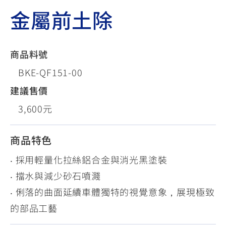
金屬前土除
商品料號
BKE-QF151-00
建議售價
3,600元
商品特色
‧ 採用輕量化拉絲鋁合金與消光黑塗裝
‧ 擋水與減少砂石噴濺
‧ 俐落的曲面延續車體獨特的視覺意象，展現極致
的部品工藝