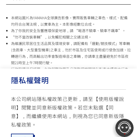
本網站圖片為YAMAHA全球廣告影像。實際販售車輛之車色、樣式、配備
均符合台灣法規，以實車為主。本影像經數位合成。
為了你我的安全及響應環保愛地球，請 “喝酒不騎車、騎車不飆車”。
“勿不當改裝車輛”，以免觸犯相關之交通法規。
為維護民眾居住生活品質及環境安寧，請配備有「運動/競技模式」等車輛
(含跑車、大型重型機車)之車主，勿於市區及住宅區使用或行使急加速、拉
轉速行為，而高輸出功率會製造噪音之車輛，亦請車主盡量避免於市區夜
間21時至上午7時間行駛。
行政院環境保護署、內政部警政署及公路監理機關將針對車主擾寧之行為
及製造噪音之車輛加強取締，以維護民眾生活安寧。
隱私權聲明
台灣山葉機車 關心您
本公司網站隱私權政策己更新，請至【
使用版權說
使用版權說明
隱私權政策
交通安全入口網
明
】閱覽並同意新版權政策。
若您末點選【同
✉ 聯繫客服
☏ 免付費客服專線: 0800-631-680
意】，而繼續使用本網站，則視為您已同意新版隱
每週一 ~ 五 08:00~12:10 / 13:00~16:40(國定假日與公司假日除外)
© YAMAHA MOTOR TAIWAN CO., LTD. All Rights Reserved.
私權政策。