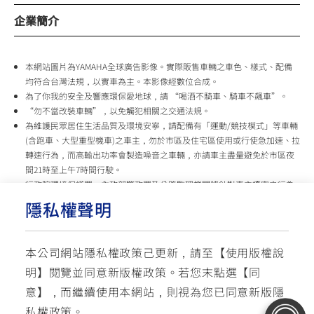
企業簡介
本網站圖片為YAMAHA全球廣告影像。實際販售車輛之車色、樣式、配備
均符合台灣法規，以實車為主。本影像經數位合成。
為了你我的安全及響應環保愛地球，請 “喝酒不騎車、騎車不飆車”。
“勿不當改裝車輛”，以免觸犯相關之交通法規。
為維護民眾居住生活品質及環境安寧，請配備有「運動/競技模式」等車輛
(含跑車、大型重型機車)之車主，勿於市區及住宅區使用或行使急加速、拉
轉速行為，而高輸出功率會製造噪音之車輛，亦請車主盡量避免於市區夜
間21時至上午7時間行駛。
行政院環境保護署、內政部警政署及公路監理機關將針對車主擾寧之行為
及製造噪音之車輛加強取締，以維護民眾生活安寧。
隱私權聲明
台灣山葉機車 關心您
本公司網站隱私權政策己更新，請至【
使用版權說
使用版權說明
隱私權政策
交通安全入口網
明
】閱覽並同意新版權政策。
若您末點選【同
✉ 聯繫客服
☏ 免付費客服專線: 0800-631-680
意】，而繼續使用本網站，則視為您已同意新版隱
每週一 ~ 五 08:00~12:10 / 13:00~16:40(國定假日與公司假日除外)
© YAMAHA MOTOR TAIWAN CO., LTD. All Rights Reserved.
私權政策。