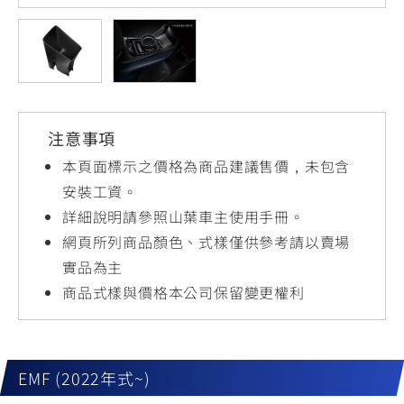
YZF-R3
NMAX
07
07
Y-
251~549
150
550+
FORCE
FZ-X
AMT
2.0
150
550+
YZF-R15
AUGUR
150
注意事項
150
150
MT-
MT-
本頁面標示之價格為商品建議售價，未包含
RS NEO
03
15
安裝工資。
詳細說明請參照山葉車主使用手冊。
125
251~549
150
網頁所列商品顏色、式樣僅供參考請以賣場
實品為主
商品式樣與價格本公司保留變更權利
EMF (2022年式~)