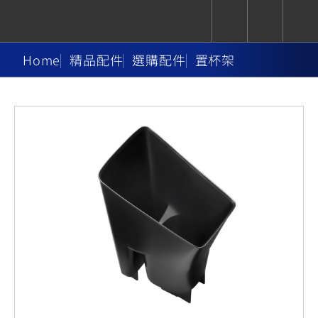
Home
精品配件
選購配件
置杯架
CUXiE
追蹤愛車
依風格
依風格
依排氣量
依排氣量
2.5 kw
Super
Hyper
Sport
Premium
Sport
Fashion
Adventure
Family
Sport
Naked
Heritage
YZF-R9
TMAX
CYGNUS
MT-
Limi
MT-
BW'S
XSR
AXIS
我的愛車
瀏覽紀錄
XR
09
09
700
Z /
550+
550+
125
125
Y-
Zii
150
550+
550+
AMT
125
YZF-R7
XMAX
Vinoora
PW50
550+
CYGNUS
XSR
251~549
550+
125
50
X
155
JOG
MT-
MT-
125
150
125