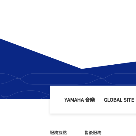
YAMAHA 音樂
GLOBAL SITE
服務據點
售後服務