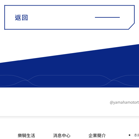
返回
@yamahamotor
樂騎生活
消息中心
企業簡介
本