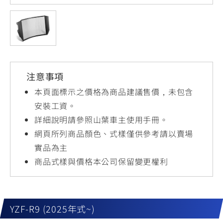
YZF-R3
NMAX
07
07
Y-
251~549
150
550+
FORCE
FZ-X
AMT
2.0
150
550+
YZF-R15
AUGUR
150
注意事項
150
150
MT-
MT-
本頁面標示之價格為商品建議售價，未包含
RS NEO
03
15
安裝工資。
詳細說明請參照山葉車主使用手冊。
125
251~549
150
網頁所列商品顏色、式樣僅供參考請以賣場
實品為主
商品式樣與價格本公司保留變更權利
YZF-R9 (2025年式~)