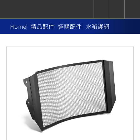
Home
精品配件
選購配件
水箱護網
CUXiE
追蹤愛車
依風格
依風格
依排氣量
依排氣量
2.5 kw
Super
Hyper
Sport
Premium
Sport
Fashion
Adventure
Family
Sport
Naked
Heritage
YZF-R9
TMAX
CYGNUS
MT-
Limi
MT-
BW'S
XSR
AXIS
我的愛車
瀏覽紀錄
XR
09
09
700
Z /
550+
550+
125
125
Y-
Zii
150
550+
550+
AMT
125
YZF-R7
XMAX
Vinoora
PW50
550+
CYGNUS
XSR
251~549
550+
125
50
X
155
JOG
MT-
MT-
125
150
125