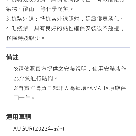
染物、酸雨…等化學腐蝕。
3.抗紫外線：抵抗紫外線照射，延緩儀表淡化。
4.低殘膠：具有良好的黏性確保安裝後不翹邊，
移除時殘膠少。
備註
※請依照官方提供之安裝說明，使用安裝液作
為介質進行貼附。
※自實際購買日起非人為損壞YAMAHA原廠保
固一年。
適用車輛
AUGUR(2022年式~)