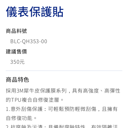
儀表保護貼
商品料號
BLC-QH353-00
建議售價
350元
商品特色
採用3M犀牛皮保護膜系列，具有高強度、高彈性
的TPU複合自修復塗層。
1.意外刮傷保護：可輕鬆預防輕微刮傷，且擁有
自修復功能。
2.抗腐蝕及污漬：具備耐腐蝕特性，有效隔離汙