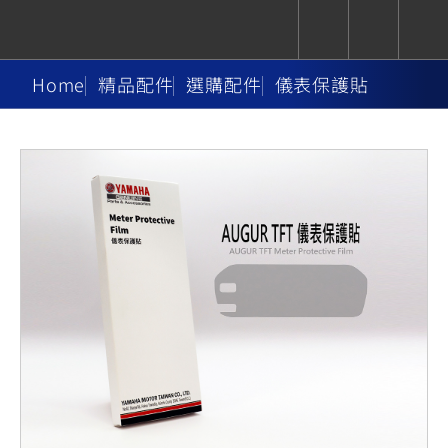
Home
精品配件
選購配件
儀表保護貼
CUXiE
追蹤愛車
依風格
依風格
依排氣量
依排氣量
2.5 kw
Super
Hyper
Sport
Premium
Sport
Fashion
Adventure
Family
Sport
Naked
Heritage
YZF-R9
TMAX
CYGNUS
MT-
Limi
MT-
BW'S
XSR
AXIS
我的愛車
瀏覽紀錄
XR
09
09
700
Z /
550+
550+
125
125
Y-
Zii
150
550+
550+
AMT
125
YZF-R7
XMAX
Vinoora
PW50
550+
CYGNUS
XSR
251~549
550+
125
50
X
155
JOG
MT-
MT-
125
150
125