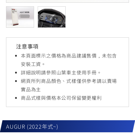
YZF-R3
NMAX
07
07
Y-
251~549
150
550+
FORCE
FZ-X
AMT
2.0
150
550+
YZF-R15
AUGUR
150
注意事項
150
150
MT-
MT-
本頁面標示之價格為商品建議售價，未包含
RS NEO
03
15
安裝工資。
詳細說明請參照山葉車主使用手冊。
125
251~549
150
網頁所列商品顏色、式樣僅供參考請以賣場
實品為主
商品式樣與價格本公司保留變更權利
AUGUR (2022年式~)