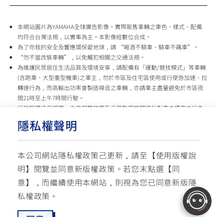
本網站圖片為YAMAHA全球廣告影像。實際販售車輛之車色、樣式、配備
均符合台灣法規，以實車為主。本影像經數位合成。
為了你我的安全及響應環保愛地球，請 “喝酒不騎車、騎車不飆車”。
“勿不當改裝車輛”，以免觸犯相關之交通法規。
為維護民眾居住生活品質及環境安寧，請配備有「運動/競技模式」等車輛
(含跑車、大型重型機車)之車主，勿於市區及住宅區使用或行使急加速、拉
轉速行為，而高輸出功率會製造噪音之車輛，亦請車主盡量避免於市區夜
間21時至上午7時間行駛。
行政院環境保護署、內政部警政署及公路監理機關將針對車主擾寧之行為
及製造噪音之車輛加強取締，以維護民眾生活安寧。
隱私權聲明
台灣山葉機車 關心您
本公司網站隱私權政策己更新，請至【
使用版權說
使用版權說明
隱私權政策
交通安全入口網
明
】閱覽並同意新版權政策。
若您末點選【同
✉ 聯繫客服
☏ 免付費客服專線: 0800-631-680
意】，而繼續使用本網站，則視為您已同意新版隱
每週一 ~ 五 08:00~12:10 / 13:00~16:40(國定假日與公司假日除外)
© YAMAHA MOTOR TAIWAN CO., LTD. All Rights Reserved.
私權政策。