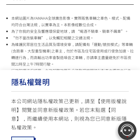
本網站圖片為YAMAHA全球廣告影像。實際販售車輛之車色、樣式、配備
均符合台灣法規，以實車為主。本影像經數位合成。
為了你我的安全及響應環保愛地球，請 “喝酒不騎車、騎車不飆車”。
“勿不當改裝車輛”，以免觸犯相關之交通法規。
為維護民眾居住生活品質及環境安寧，請配備有「運動/競技模式」等車輛
(含跑車、大型重型機車)之車主，勿於市區及住宅區使用或行使急加速、拉
轉速行為，而高輸出功率會製造噪音之車輛，亦請車主盡量避免於市區夜
間21時至上午7時間行駛。
行政院環境保護署、內政部警政署及公路監理機關將針對車主擾寧之行為
及製造噪音之車輛加強取締，以維護民眾生活安寧。
隱私權聲明
台灣山葉機車 關心您
本公司網站隱私權政策己更新，請至【
使用版權說
使用版權說明
隱私權政策
交通安全入口網
明
】閱覽並同意新版權政策。
若您末點選【同
✉ 聯繫客服
☏ 免付費客服專線: 0800-631-680
意】，而繼續使用本網站，則視為您已同意新版隱
每週一 ~ 五 08:00~12:10 / 13:00~16:40(國定假日與公司假日除外)
© YAMAHA MOTOR TAIWAN CO., LTD. All Rights Reserved.
私權政策。