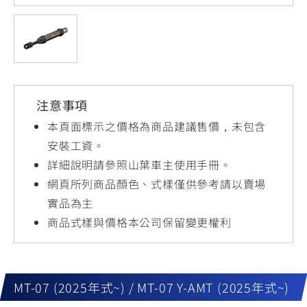
YZF-R3
NMAX
07
07
Y-
251~549
150
550+
FORCE
FZ-X
AMT
2.0
150
550+
YZF-R15
AUGUR
150
注意事項
150
150
MT-
MT-
本頁面標示之價格為商品建議售價，未包含
RS NEO
03
15
安裝工資。
詳細說明請參照山葉車主使用手冊。
125
251~549
150
網頁所列商品顏色、式樣僅供參考請以賣場
實品為主
商品式樣與價格本公司保留變更權利
MT-07 (2025年式~) / MT-07 Y-AMT (2025年式~)