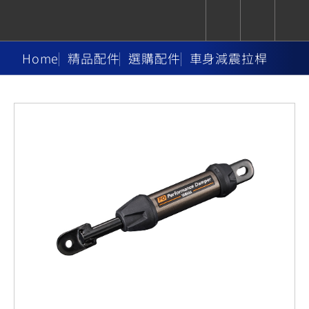
Home
精品配件
選購配件
車身減震拉桿
CUXiE
追蹤愛車
依風格
依風格
依排氣量
依排氣量
2.5 kw
Super
Hyper
Sport
Premium
Sport
Fashion
Adventure
Family
Sport
Naked
Heritage
YZF-R9
TMAX
CYGNUS
MT-
Limi
MT-
BW'S
XSR
AXIS
我的愛車
瀏覽紀錄
XR
09
09
700
Z /
550+
550+
125
125
Y-
Zii
150
550+
550+
AMT
125
YZF-R7
XMAX
Vinoora
PW50
550+
CYGNUS
XSR
251~549
550+
125
50
X
155
JOG
MT-
MT-
125
150
125