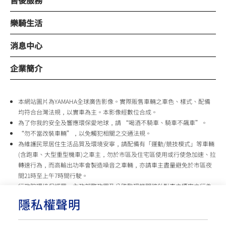
樂騎生活
消息中心
企業簡介
本網站圖片為YAMAHA全球廣告影像。實際販售車輛之車色、樣式、配備
均符合台灣法規，以實車為主。本影像經數位合成。
為了你我的安全及響應環保愛地球，請 “喝酒不騎車、騎車不飆車”。
“勿不當改裝車輛”，以免觸犯相關之交通法規。
為維護民眾居住生活品質及環境安寧，請配備有「運動/競技模式」等車輛
(含跑車、大型重型機車)之車主，勿於市區及住宅區使用或行使急加速、拉
轉速行為，而高輸出功率會製造噪音之車輛，亦請車主盡量避免於市區夜
間21時至上午7時間行駛。
行政院環境保護署、內政部警政署及公路監理機關將針對車主擾寧之行為
及製造噪音之車輛加強取締，以維護民眾生活安寧。
隱私權聲明
台灣山葉機車 關心您