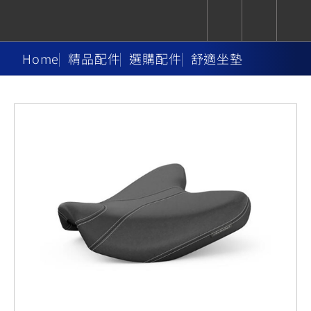
Home
精品配件
選購配件
舒適坐墊
CUXiE
追蹤愛車
依風格
依風格
依排氣量
依排氣量
2.5 kw
Super
Hyper
Sport
Premium
Sport
Fashion
Adventure
Family
Sport
Naked
Heritage
YZF-R9
TMAX
CYGNUS
MT-
Limi
MT-
BW'S
XSR
AXIS
我的愛車
瀏覽紀錄
XR
09
09
700
Z /
550+
550+
125
125
Y-
Zii
150
550+
550+
AMT
125
YZF-R7
XMAX
Vinoora
PW50
550+
CYGNUS
XSR
251~549
550+
125
50
X
155
JOG
MT-
MT-
125
150
125