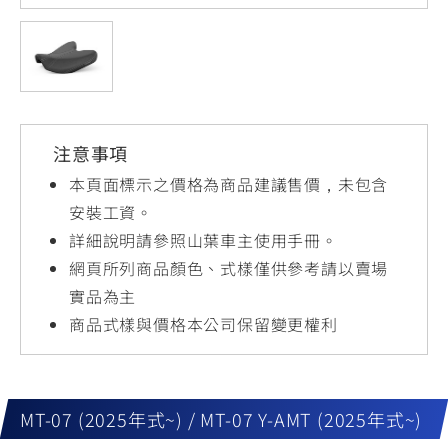
YZF-R3
NMAX
07
07
Y-
251~549
150
550+
FORCE
FZ-X
AMT
2.0
150
550+
YZF-R15
AUGUR
150
注意事項
150
150
MT-
MT-
本頁面標示之價格為商品建議售價，未包含
RS NEO
03
15
安裝工資。
詳細說明請參照山葉車主使用手冊。
125
251~549
150
網頁所列商品顏色、式樣僅供參考請以賣場
實品為主
商品式樣與價格本公司保留變更權利
MT-07 (2025年式~) / MT-07 Y-AMT (2025年式~)