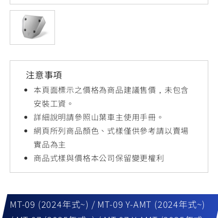
YZF-R3
NMAX
07
07
Y-
251~549
150
550+
FORCE
FZ-X
AMT
2.0
150
550+
YZF-R15
AUGUR
150
注意事項
150
150
MT-
MT-
本頁面標示之價格為商品建議售價，未包含
RS NEO
03
15
安裝工資。
詳細說明請參照山葉車主使用手冊。
125
251~549
150
網頁所列商品顏色、式樣僅供參考請以賣場
實品為主
商品式樣與價格本公司保留變更權利
MT-09 (2024年式~) / MT-09 Y-AMT (2024年式~)