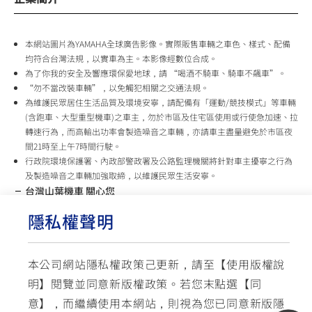
本網站圖片為YAMAHA全球廣告影像。實際販售車輛之車色、樣式、配備
均符合台灣法規，以實車為主。本影像經數位合成。
為了你我的安全及響應環保愛地球，請 “喝酒不騎車、騎車不飆車”。
“勿不當改裝車輛”，以免觸犯相關之交通法規。
為維護民眾居住生活品質及環境安寧，請配備有「運動/競技模式」等車輛
(含跑車、大型重型機車)之車主，勿於市區及住宅區使用或行使急加速、拉
轉速行為，而高輸出功率會製造噪音之車輛，亦請車主盡量避免於市區夜
間21時至上午7時間行駛。
行政院環境保護署、內政部警政署及公路監理機關將針對車主擾寧之行為
及製造噪音之車輛加強取締，以維護民眾生活安寧。
台灣山葉機車 關心您
隱私權聲明
使用版權說明
隱私權政策
交通安全入口網
✉ 聯繫客服
☏ 免付費客服專線: 0800-631-680
本公司網站隱私權政策己更新，請至【
使用版權說
每週一 ~ 五 08:00~12:10 / 13:00~16:40(國定假日與公司假日除外)
明
】閱覽並同意新版權政策。
若您末點選【同
© YAMAHA MOTOR TAIWAN CO., LTD. All Rights Reserved.
意】，而繼續使用本網站，則視為您已同意新版隱