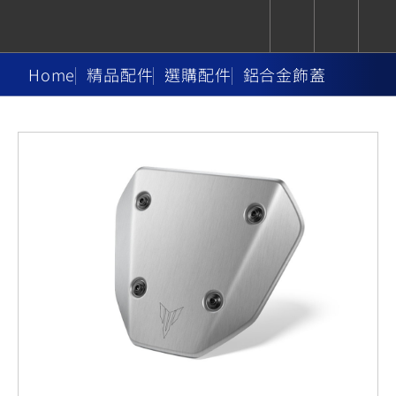
Home
精品配件
選購配件
鋁合金飾蓋
CUXiE
追蹤愛車
依風格
依風格
依排氣量
依排氣量
2.5 kw
Super
Hyper
Sport
Premium
Sport
Fashion
Adventure
Family
Sport
Naked
Heritage
YZF-R9
TMAX
CYGNUS
MT-
Limi
MT-
BW'S
XSR
AXIS
我的愛車
瀏覽紀錄
XR
09
09
700
Z /
550+
550+
125
125
Y-
Zii
150
550+
550+
AMT
125
YZF-R7
XMAX
Vinoora
PW50
550+
CYGNUS
XSR
251~549
550+
125
50
X
155
JOG
MT-
MT-
125
150
125