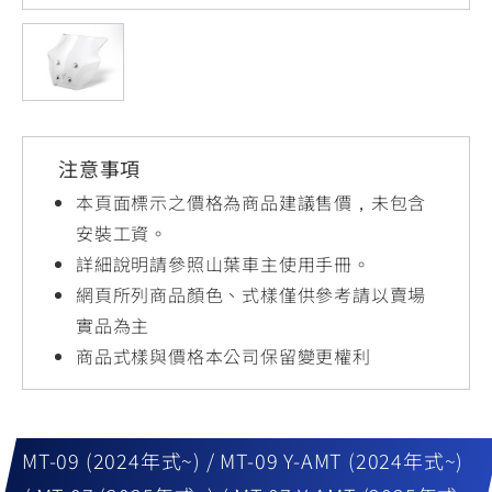
YZF-R3
NMAX
07
07
Y-
251~549
150
550+
FORCE
FZ-X
AMT
2.0
150
550+
YZF-R15
AUGUR
150
注意事項
150
150
MT-
MT-
本頁面標示之價格為商品建議售價，未包含
RS NEO
03
15
安裝工資。
詳細說明請參照山葉車主使用手冊。
125
251~549
150
網頁所列商品顏色、式樣僅供參考請以賣場
實品為主
商品式樣與價格本公司保留變更權利
MT-09 (2024年式~) / MT-09 Y-AMT (2024年式~)