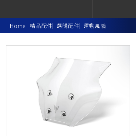
Home
精品配件
選購配件
運動風鏡
CUXiE
追蹤愛車
依風格
依風格
依排氣量
依排氣量
2.5 kw
Super
Hyper
Sport
Premium
Sport
Fashion
Adventure
Family
Sport
Naked
Heritage
YZF-R9
TMAX
CYGNUS
MT-
Limi
MT-
BW'S
XSR
AXIS
我的愛車
瀏覽紀錄
XR
09
09
700
Z /
550+
550+
125
125
Y-
Zii
150
550+
550+
AMT
125
YZF-R7
XMAX
Vinoora
PW50
550+
CYGNUS
XSR
251~549
550+
125
50
X
155
JOG
MT-
MT-
125
150
125