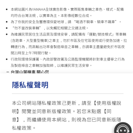
本網站圖片為YAMAHA全球廣告影像。實際販售車輛之車色、樣式、配備
均符合台灣法規，以實車為主。本影像經數位合成。
為了你我的安全及響應環保愛地球，請 “喝酒不騎車、騎車不飆車”。
“勿不當改裝車輛”，以免觸犯相關之交通法規。
為維護民眾居住生活品質及環境安寧，請配備有「運動/競技模式」等車輛
(含跑車、大型重型機車)之車主，勿於市區及住宅區使用或行使急加速、拉
轉速行為，而高輸出功率會製造噪音之車輛，亦請車主盡量避免於市區夜
間21時至上午7時間行駛。
行政院環境保護署、內政部警政署及公路監理機關將針對車主擾寧之行為
及製造噪音之車輛加強取締，以維護民眾生活安寧。
台灣山葉機車 關心您
隱私權聲明
使用版權說明
隱私權政策
交通安全入口網
✉ 聯繫客服
☏ 免付費客服專線: 0800-631-680
本公司網站隱私權政策己更新，請至【
使用版權說
每週一 ~ 五 08:00~12:10 / 13:00~16:40(國定假日與公司假日除外)
明
】閱覽並同意新版權政策。
若您末點選【同
© YAMAHA MOTOR TAIWAN CO., LTD. All Rights Reserved.
意】，而繼續使用本網站，則視為您已同意新版隱
私權政策。