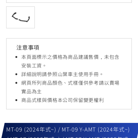
YZF-R3
NMAX
07
07
Y-
251~549
150
550+
FORCE
FZ-X
AMT
2.0
150
550+
YZF-R15
AUGUR
150
注意事項
150
150
MT-
MT-
本頁面標示之價格為商品建議售價，未包含
RS NEO
03
15
安裝工資。
詳細說明請參照山葉車主使用手冊。
125
251~549
150
網頁所列商品顏色、式樣僅供參考請以賣場
實品為主
商品式樣與價格本公司保留變更權利
MT-09 (2024年式~) / MT-09 Y-AMT (2024年式~)