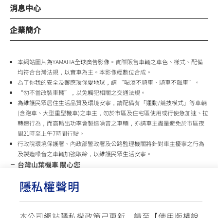
消息中心
企業簡介
本網站圖片為YAMAHA全球廣告影像。實際販售車輛之車色、樣式、配備
均符合台灣法規，以實車為主。本影像經數位合成。
為了你我的安全及響應環保愛地球，請 “喝酒不騎車、騎車不飆車”。
“勿不當改裝車輛”，以免觸犯相關之交通法規。
為維護民眾居住生活品質及環境安寧，請配備有「運動/競技模式」等車輛
(含跑車、大型重型機車)之車主，勿於市區及住宅區使用或行使急加速、拉
轉速行為，而高輸出功率會製造噪音之車輛，亦請車主盡量避免於市區夜
間21時至上午7時間行駛。
行政院環境保護署、內政部警政署及公路監理機關將針對車主擾寧之行為
及製造噪音之車輛加強取締，以維護民眾生活安寧。
台灣山葉機車 關心您
隱私權聲明
使用版權說明
隱私權政策
交通安全入口網
✉ 聯繫客服
☏ 免付費客服專線: 0800-631-680
本公司網站隱私權政策己更新，請至【
使用版權說