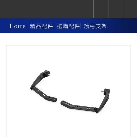
Home
精品配件
選購配件
護弓支架
CUXiE
追蹤愛車
依風格
依風格
依排氣量
依排氣量
2.5 kw
Super
Hyper
Sport
Premium
Sport
Fashion
Adventure
Family
Sport
Naked
Heritage
YZF-R9
TMAX
CYGNUS
MT-
Limi
MT-
BW'S
XSR
AXIS
我的愛車
瀏覽紀錄
XR
09
09
700
Z /
550+
550+
125
125
Y-
Zii
150
550+
550+
AMT
125
YZF-R7
XMAX
Vinoora
PW50
550+
CYGNUS
XSR
251~549
550+
125
50
X
155
JOG
MT-
MT-
125
150
125