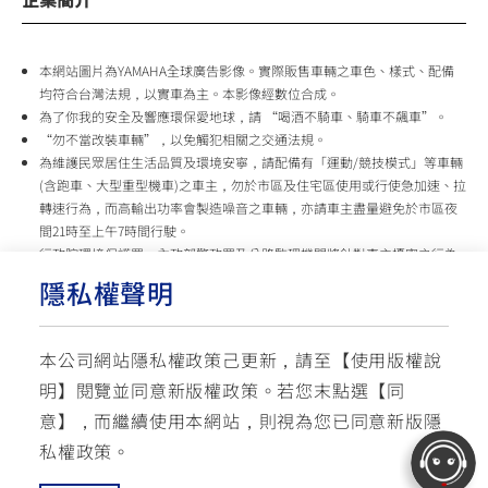
本網站圖片為YAMAHA全球廣告影像。實際販售車輛之車色、樣式、配備
均符合台灣法規，以實車為主。本影像經數位合成。
為了你我的安全及響應環保愛地球，請 “喝酒不騎車、騎車不飆車”。
“勿不當改裝車輛”，以免觸犯相關之交通法規。
為維護民眾居住生活品質及環境安寧，請配備有「運動/競技模式」等車輛
(含跑車、大型重型機車)之車主，勿於市區及住宅區使用或行使急加速、拉
轉速行為，而高輸出功率會製造噪音之車輛，亦請車主盡量避免於市區夜
間21時至上午7時間行駛。
行政院環境保護署、內政部警政署及公路監理機關將針對車主擾寧之行為
及製造噪音之車輛加強取締，以維護民眾生活安寧。
隱私權聲明
台灣山葉機車 關心您
本公司網站隱私權政策己更新，請至【
使用版權說
使用版權說明
隱私權政策
交通安全入口網
明
】閱覽並同意新版權政策。
若您末點選【同
✉ 聯繫客服
☏ 免付費客服專線: 0800-631-680
意】，而繼續使用本網站，則視為您已同意新版隱
每週一 ~ 五 08:00~12:10 / 13:00~16:40(國定假日與公司假日除外)
© YAMAHA MOTOR TAIWAN CO., LTD. All Rights Reserved.
私權政策。