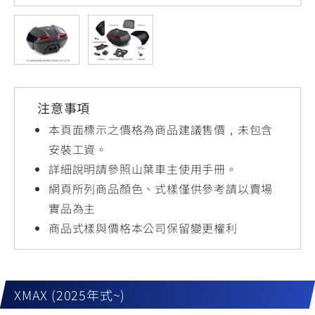
YZF-R3
NMAX
07
07
Y-
251~549
150
550+
FORCE
FZ-X
AMT
2.0
150
550+
YZF-R15
AUGUR
150
注意事項
150
150
MT-
MT-
本頁面標示之價格為商品建議售價，未包含
RS NEO
03
15
安裝工資。
詳細說明請參照山葉車主使用手冊。
125
251~549
150
網頁所列商品顏色、式樣僅供參考請以賣場
實品為主
商品式樣與價格本公司保留變更權利
XMAX (2025年式~)