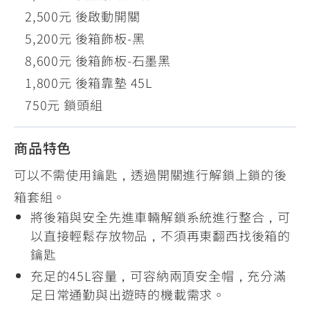
2,500元 後啟動開關
5,200元 後箱飾板-黑
8,600元 後箱飾板-石墨黑
1,800元 後箱靠墊 45L
750元 鎖頭組
商品特色
可以不需使用鑰匙，透過開關進行解鎖上鎖的後
箱套組。
將後箱與安全先進車輛解鎖系統進行整合，可
以直接輕鬆存放物品，不須再東翻西找後箱的
鑰匙
充足的45L容量，可容納兩頂安全帽，充分滿
足日常通勤與出遊時的機載需求。