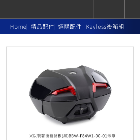
Home
精品配件
選購配件
Keyless後箱組
CUXiE
追蹤愛車
依風格
依風格
依排氣量
依排氣量
2.5 kw
Super
Hyper
Sport
Premium
Sport
Fashion
Adventure
Family
Sport
Naked
Heritage
YZF-R9
TMAX
CYGNUS
MT-
Limi
MT-
BW'S
XSR
AXIS
我的愛車
瀏覽紀錄
XR
09
09
700
Z /
550+
550+
125
125
Y-
Zii
150
550+
550+
AMT
125
YZF-R7
XMAX
Vinoora
PW50
550+
CYGNUS
XSR
251~549
550+
125
50
X
155
JOG
MT-
MT-
125
150
125