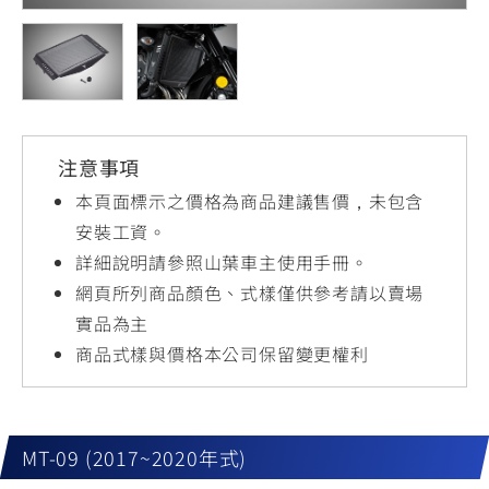
YZF-R3
NMAX
07
07
Y-
251~549
150
550+
FORCE
FZ-X
AMT
2.0
150
550+
YZF-R15
AUGUR
150
注意事項
150
150
MT-
MT-
本頁面標示之價格為商品建議售價，未包含
RS NEO
03
15
安裝工資。
詳細說明請參照山葉車主使用手冊。
125
251~549
150
網頁所列商品顏色、式樣僅供參考請以賣場
實品為主
商品式樣與價格本公司保留變更權利
MT-09 (2017~2020年式)