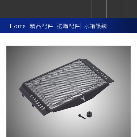
Home
精品配件
選購配件
水箱護網
CUXiE
追蹤愛車
依風格
依風格
依排氣量
依排氣量
2.5 kw
Super
Hyper
Sport
Premium
Sport
Fashion
Adventure
Family
Sport
Naked
Heritage
YZF-R9
TMAX
CYGNUS
MT-
Limi
MT-
BW'S
XSR
AXIS
我的愛車
瀏覽紀錄
XR
09
09
700
Z /
550+
550+
125
125
Y-
Zii
150
550+
550+
AMT
125
YZF-R7
XMAX
Vinoora
PW50
550+
CYGNUS
XSR
251~549
550+
125
50
X
155
JOG
MT-
MT-
125
150
125