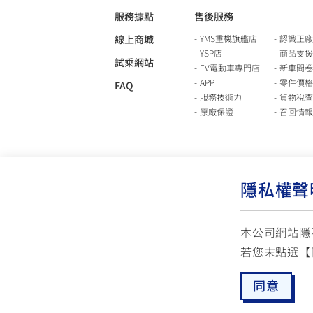
服務據點
售後服務
線上商城
YMS重機旗艦店
認識正廠
YSP店
商品支援
試乘網站
EV電動車專門店
新車問卷
APP
零件價格
FAQ
服務技術力
貨物稅查
原廠保證
召回情報
隱私權聲
本公司網站隱
若您末點選【
使用版權說明
隱私權政策
交通安全入口網
同意
☏ 免付費客服專線: 0800-631-680
✉ 聯繫客
每週一 ~ 五 08:00~12:10 / 13:00~16:40