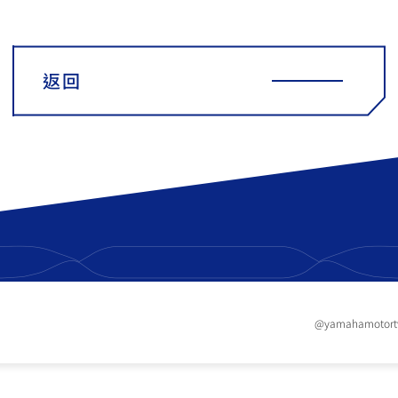
返回
@yamahamotor