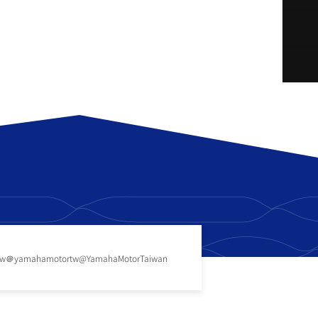
tw
＠yamahamotortw
@YamahaMotorTaiwan