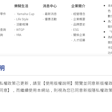
樂騎生活
消息中心
企業簡介
本
色
零件
Yamaha Cup
最新消息
經營理念
數
Life Style
優惠活動
企業概要
為
活動相簿
品牌歷史
騎
查詢
WTGP
ESG
“
詢
YRA
關係企業
為
人才招募
競
市
功
時
行
明
車
生
台
私權政策己更新，請至【
使用版權說明
】閱覽並同意新版權
同意】，而繼續使用本網站，則視為您已同意新版隱私權政
服
© YAMAHA M
(國定假日與公司假日除外)