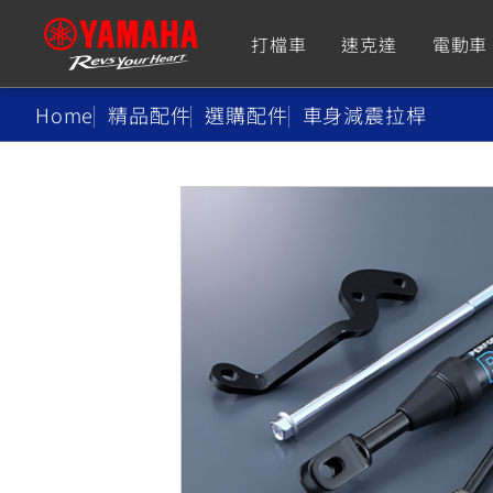
打檔車
速克達
電動車
Home
精品配件
選購配件
車身減震拉桿
追蹤愛車
Premium
Super Sport
TMAX
YZF-R9
CY
550+
550+
XMAX
YZF-R7
CY
251~549
550+