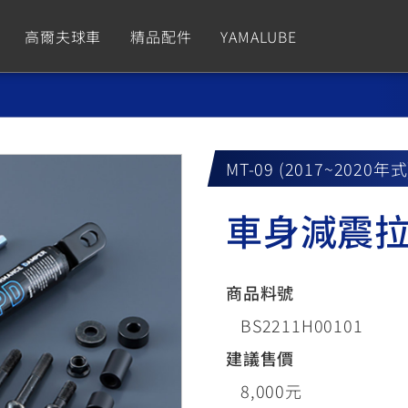
高爾夫球車
精品配件
YAMALUBE
依風格
依風格
依排氣量
依排氣量
CUXiE
2.5 kw
MT-09 (2017~2020年式
Sport
Hyper Naked
Fashion
Advent
車身減震
GNUS XR
MT-09 Y-AMT
Limi
MT-09
BW'
我的愛車
瀏覽紀錄
150
550+
125
550+
125
商品料號
GNUS X
MT-07 Y-AMT
Vinoora
MT-07
PW5
BS2211H00101
125
550+
125
550+
50
建議售價
8,000元