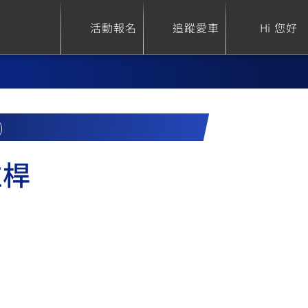
活動報名
追蹤愛車
Hi 您好
)
ure
Sport Heritage
Family
拉桿
S
XSR 700
AXIS Z / Zii
550+
125
0
XSR 155
JOG
150
125