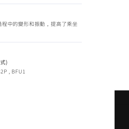
FZ-X
150
過程中的變形和振動，提高了乘坐
年式)
P , BFU1