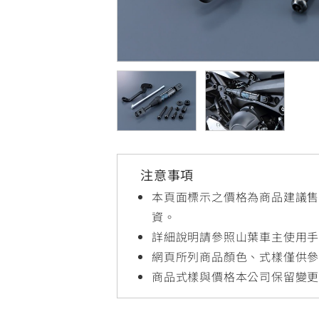
NMAX
YZF-R3
FO
150
251~549
AUGUR
YZF-R15
150
150
注意事項
本頁面標示之價格為商品建議
資。
詳細說明請參照山葉車主使用
網頁所列商品顏色、式樣僅供
商品式樣與價格本公司保留變