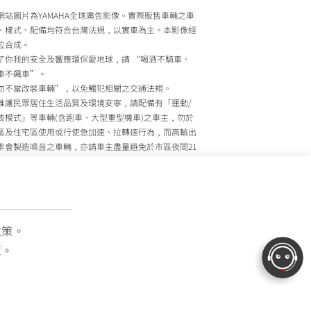
網站圖片為YAMAHA全球廣告影像。實際販售車輛之車
、樣式、配備均符合台灣法規，以實車為主。本影像經
位合成。
了你我的安全及響應環保愛地球，請 “喝酒不騎車、
車不飆車”。
勿不當改裝車輛”，以免觸犯相關之交通法規。
維護民眾居住生活品質及環境安寧，請配備有「運動/
技模式」等車輛(含跑車、大型重型機車)之車主，勿於
區及住宅區使用或行使急加速、拉轉速行為，而高輸出
率會製造噪音之車輛，亦請車主盡量避免於市區夜間21
至上午7時間行駛。
政院環境保護署、內政部警政署及公路監理機關將針對
主擾寧之行為及製造噪音之車輛加強取締，以維護民眾
活安寧。
灣山葉機車 關心您
政策。
策。
OTOR TAIWAN CO., LTD. All Rights Reserved.