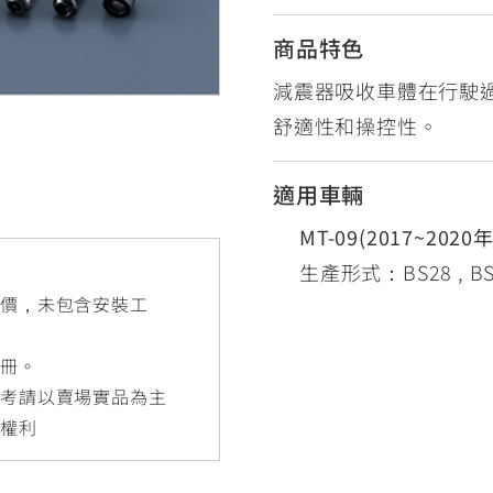
RCE 2.0
MT-03
MT-15
商品特色
150
251~549
150
減震器吸收車體在行駛
舒適性和操控性。
RS NEO
125
適用車輛
MT-09(2017~2020
生產形式：BS28 , BS2
售價，未包含安裝工
手冊。
參考請以賣場實品為主
更權利