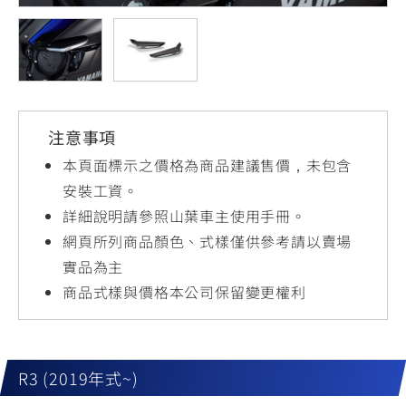
YZF-R3
NMAX
07
07
Y-
251~549
150
550+
FORCE
FZ-X
AMT
2.0
150
550+
YZF-R15
AUGUR
150
注意事項
150
150
MT-
MT-
本頁面標示之價格為商品建議售價，未包含
RS NEO
03
15
安裝工資。
詳細說明請參照山葉車主使用手冊。
125
251~549
150
網頁所列商品顏色、式樣僅供參考請以賣場
實品為主
商品式樣與價格本公司保留變更權利
R3 (2019年式~)