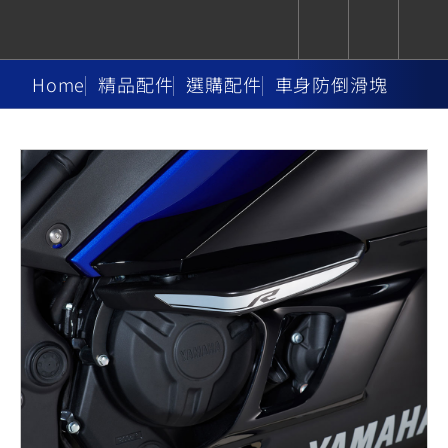
Home
精品配件
選購配件
車身防倒滑塊
CUXiE
追蹤愛車
依風格
依風格
依排氣量
依排氣量
2.5 kw
Super
Hyper
Sport
Premium
Sport
Fashion
Adventure
Family
Sport
Naked
Heritage
YZF-R9
TMAX
CYGNUS
MT-
Limi
MT-
BW'S
XSR
AXIS
我的愛車
瀏覽紀錄
XR
09
09
700
Z /
550+
550+
125
125
Y-
Zii
150
550+
550+
AMT
125
YZF-R7
XMAX
Vinoora
PW50
550+
CYGNUS
XSR
251~549
550+
125
50
X
155
JOG
MT-
MT-
125
150
125