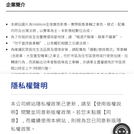
企業簡介
本網站圖片為YAMAHA全球廣告影像。實際販售車輛之車色、樣式、配備
均符合台灣法規，以實車為主。本影像經數位合成。
為了你我的安全及響應環保愛地球，請 “喝酒不騎車、騎車不飆車”。
“勿不當改裝車輛”，以免觸犯相關之交通法規。
為維護民眾居住生活品質及環境安寧，請配備有「運動/競技模式」等車輛
(含跑車、大型重型機車)之車主，勿於市區及住宅區使用或行使急加速、拉
轉速行為，而高輸出功率會製造噪音之車輛，亦請車主盡量避免於市區夜
間21時至上午7時間行駛。
行政院環境保護署、內政部警政署及公路監理機關將針對車主擾寧之行為
及製造噪音之車輛加強取締，以維護民眾生活安寧。
隱私權聲明
台灣山葉機車 關心您
本公司網站隱私權政策己更新，請至【
使用版權說
使用版權說明
隱私權政策
交通安全入口網
明
】閱覽並同意新版權政策。
若您末點選【同
✉ 聯繫客服
☏ 免付費客服專線: 0800-631-680
意】，而繼續使用本網站，則視為您已同意新版隱
每週一 ~ 五 08:00~12:10 / 13:00~16:40(國定假日與公司假日除外)
© YAMAHA MOTOR TAIWAN CO., LTD. All Rights Reserved.
私權政策。