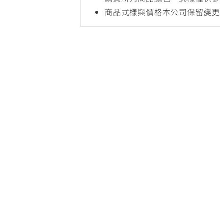
NMAX
YZF-R3
FO
商品式樣與價格本公司保留變
150
251~549
AUGUR
YZF-R15
150
150