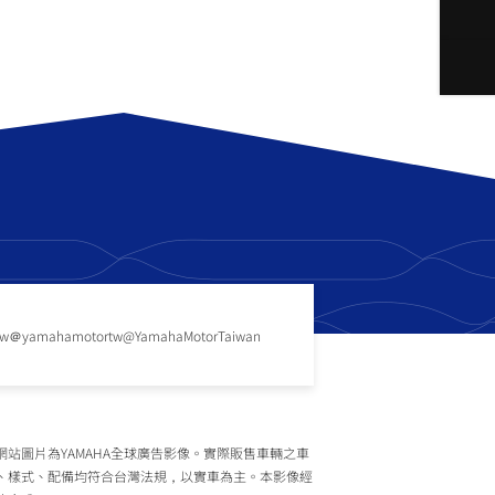
tw
＠yamahamotortw
@YamahaMotorTaiwan
網站圖片為YAMAHA全球廣告影像。實際販售車輛之車
、樣式、配備均符合台灣法規，以實車為主。本影像經