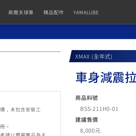
高爾夫球車
精品配件
YAMALUBE
依風格
依風格
依排氣量
依排氣量
CUXiE
2.5 kw
XMAX (全年式)
Sport
Hyper Naked
Fashion
Advent
車身減震
GNUS XR
MT-09 Y-AMT
Limi
MT-09
BW'
我的愛車
瀏覽紀錄
150
550+
125
550+
125
商品料號
GNUS X
MT-07 Y-AMT
Vinoora
MT-07
PW5
BSS-211H0-01
售價，未包含安裝工
125
550+
125
550+
50
建議售價
手冊。
8,000元
參考請以賣場實品為主