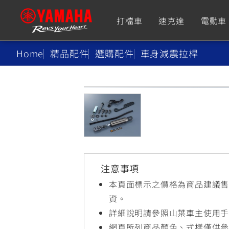
打檔車
速克達
電動車
Home
精品配件
選購配件
車身減震拉桿
追蹤愛車
Premium
Super Sport
TMAX
YZF-R9
CY
550+
550+
注意事項
XMAX
YZF-R7
CY
本頁面標示之價格為商品建議
251~549
550+
資。
詳細說明請參照山葉車主使用
網頁所列商品顏色、式樣僅供