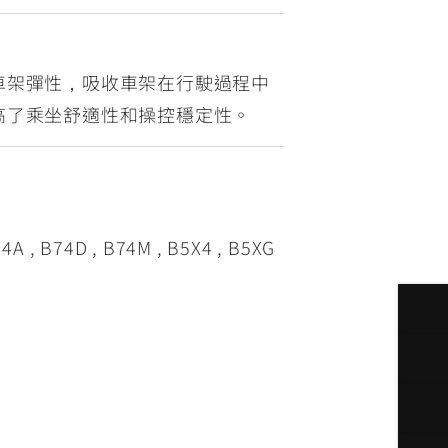
FZ-X
150
車架彈性，吸收車架在行駛過程中
高了乘坐舒適性和操控穩定性。
, B74D , B74M , B5X4 , B5XG