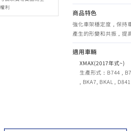
RCE 2.0
MT-03
MT-15
更權利
商品特色
150
251~549
150
強化車架穩定度，保持
產生的形變和共振，提
RS NEO
125
適用車輛
XMAX(2017年式~)
生產形式：B744 , B74A 
, BKA7, BKAL , D841