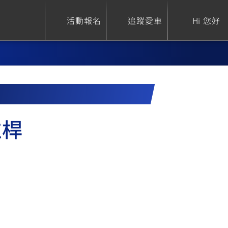
活動報名
追蹤愛車
Hi 您好
ure
Sport Heritage
Family
拉桿
S
XSR 700
AXIS Z / Zii
550+
125
0
XSR 155
JOG
150
125