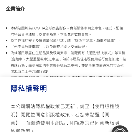
企業簡介
本網站圖片為YAMAHA全球廣告影像。實際販售車輛之車色、樣式、配備
均符合台灣法規，以實車為主。本影像經數位合成。
為了你我的安全及響應環保愛地球，請 “喝酒不騎車、騎車不飆車”。
“勿不當改裝車輛”，以免觸犯相關之交通法規。
為維護民眾居住生活品質及環境安寧，請配備有「運動/競技模式」等車輛
(含跑車、大型重型機車)之車主，勿於市區及住宅區使用或行使急加速、拉
轉速行為，而高輸出功率會製造噪音之車輛，亦請車主盡量避免於市區夜
間21時至上午7時間行駛。
行政院環境保護署、內政部警政署及公路監理機關將針對車主擾寧之行為
及製造噪音之車輛加強取締，以維護民眾生活安寧。
隱私權聲明
台灣山葉機車 關心您
本公司網站隱私權政策己更新，請至【
使用版權說
使用版權說明
隱私權政策
交通安全入口網
明
】閱覽並同意新版權政策。
若您末點選【同
✉ 聯繫客服
☏ 免付費客服專線: 0800-631-680
意】，而繼續使用本網站，則視為您已同意新版隱
每週一 ~ 五 08:00~12:10 / 13:00~16:40(國定假日與公司假日除外)
© YAMAHA MOTOR TAIWAN CO., LTD. All Rights Reserved.
私權政策。