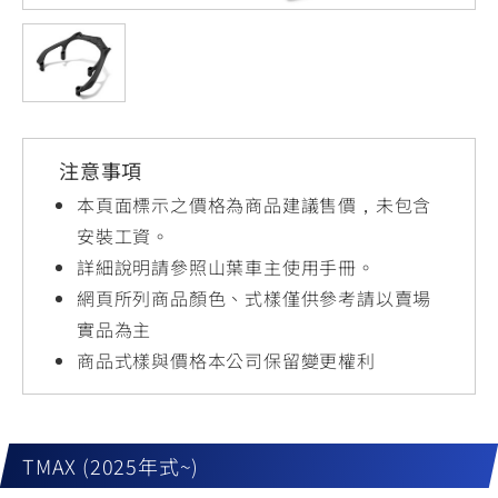
YZF-R3
NMAX
07
07
Y-
251~549
150
550+
FORCE
FZ-X
AMT
2.0
150
550+
YZF-R15
AUGUR
150
注意事項
150
150
MT-
MT-
本頁面標示之價格為商品建議售價，未包含
RS NEO
03
15
安裝工資。
詳細說明請參照山葉車主使用手冊。
125
251~549
150
網頁所列商品顏色、式樣僅供參考請以賣場
實品為主
商品式樣與價格本公司保留變更權利
TMAX (2025年式~)