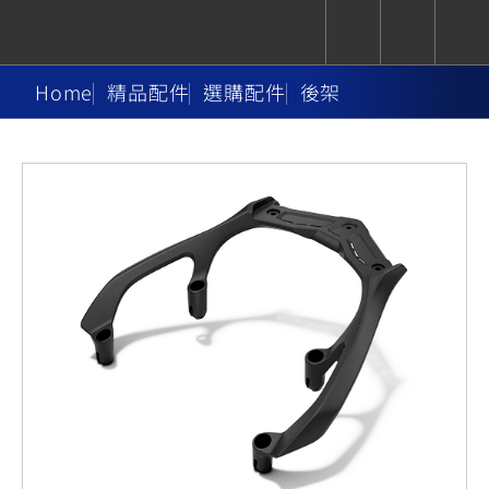
Home
精品配件
選購配件
後架
CUXiE
追蹤愛車
依風格
依風格
依排氣量
依排氣量
2.5 kw
Super
Hyper
Sport
Premium
Sport
Fashion
Adventure
Family
Sport
Naked
Heritage
YZF-R9
TMAX
CYGNUS
MT-
Limi
MT-
BW'S
XSR
AXIS
我的愛車
瀏覽紀錄
XR
09
09
700
Z /
550+
550+
125
125
Y-
Zii
150
550+
550+
AMT
125
YZF-R7
XMAX
Vinoora
PW50
550+
CYGNUS
XSR
251~549
550+
125
50
X
155
JOG
MT-
MT-
125
150
125