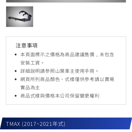
YZF-R3
NMAX
07
07
Y-
251~549
150
550+
FORCE
FZ-X
AMT
2.0
150
550+
YZF-R15
AUGUR
150
注意事項
150
150
MT-
MT-
本頁面標示之價格為商品建議售價，未包含
RS NEO
03
15
安裝工資。
詳細說明請參照山葉車主使用手冊。
125
251~549
150
網頁所列商品顏色、式樣僅供參考請以賣場
實品為主
商品式樣與價格本公司保留變更權利
TMAX (2017~2021年式)