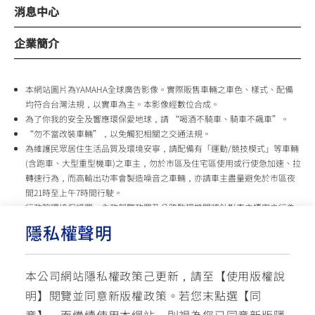
消息中心
企業簡介
本網站圖片為YAMAHA全球廣告影像。實際販售車輛之車色、樣式、配備
均符合台灣法規，以實車為主。本影像經數位合成。
為了你我的安全及響應環保愛地球，請 “喝酒不騎車、騎車不飆車”。
“勿不當改裝車輛”，以免觸犯相關之交通法規。
為維護民眾居住生活品質及環境安寧，請配備有「運動/競技模式」等車輛
(含跑車、大型重型機車)之車主，勿於市區及住宅區使用或行使急加速、拉
轉速行為，而高輸出功率會製造噪音之車輛，亦請車主盡量避免於市區夜
間21時至上午7時間行駛。
行政院環境保護署、內政部警政署及公路監理機關將針對車主擾寧之行為
及製造噪音之車輛加強取締，以維護民眾生活安寧。
隱私權聲明
台灣山葉機車 關心您
本公司網站隱私權政策己更新，請至【
使用版權說
使用版權說明
隱私權政策
交通安全入口網
明
】閱覽並同意新版權政策。
若您末點選【同
✉ 聯繫客服
☏ 免付費客服專線: 0800-631-680