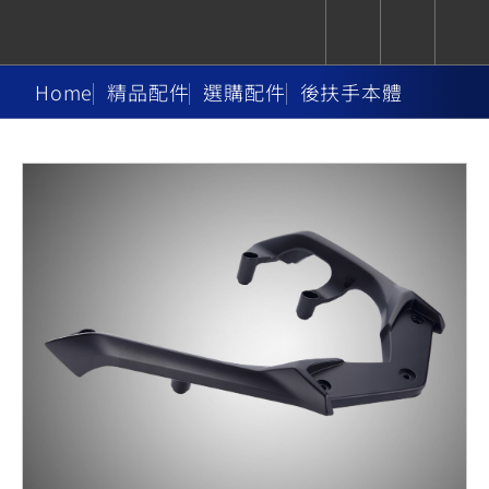
Home
精品配件
選購配件
後扶手本體
CUXiE
追蹤愛車
依風格
依風格
依排氣量
依排氣量
2.5 kw
Super
Hyper
Sport
Premium
Sport
Fashion
Adventure
Family
Sport
Naked
Heritage
YZF-R9
TMAX
CYGNUS
MT-
Limi
MT-
BW'S
XSR
AXIS
我的愛車
瀏覽紀錄
XR
09
09
700
Z /
550+
550+
125
125
Y-
Zii
150
550+
550+
AMT
125
YZF-R7
XMAX
Vinoora
PW50
550+
CYGNUS
XSR
251~549
550+
125
50
X
155
JOG
MT-
MT-
125
150
125