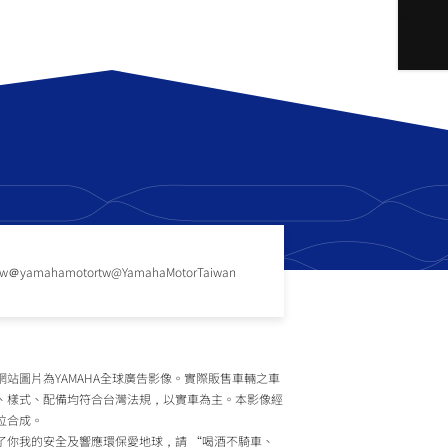
tw
＠yamahamotortw
@YamahaMotorTaiwan
網站圖片為YAMAHA全球廣告影像。實際販售車輛之車
、樣式、配備均符合台灣法規，以實車為主。本影像經
位合成。
了你我的安全及響應環保愛地球，請 “喝酒不騎車、