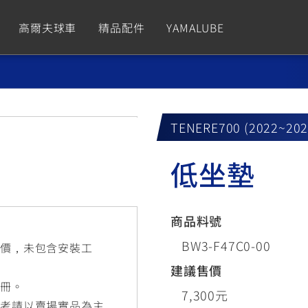
高爾夫球車
精品配件
YAMALUBE
依風格
依風格
依排氣量
依排氣量
CUXiE
2.5 kw
TENERE700 (2022~20
Sport
Hyper Naked
Fashion
Advent
低坐墊
GNUS XR
MT-09 Y-AMT
Limi
MT-09
BW'
我的愛車
瀏覽紀錄
150
550+
125
550+
125
商品料號
GNUS X
MT-07 Y-AMT
Vinoora
MT-07
PW5
BW3-F47C0-00
售價，未包含安裝工
125
550+
125
550+
50
建議售價
手冊。
7,300元
參考請以賣場實品為主