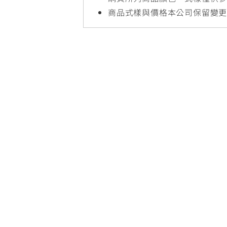
NMAX
YZF-R3
FO
商品式樣與價格本公司保留變
150
251~549
AUGUR
YZF-R15
150
150