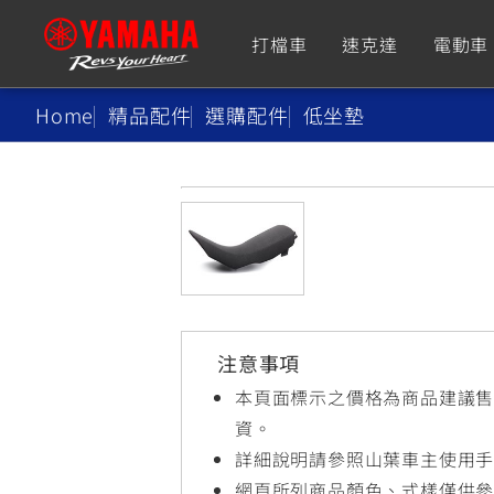
打檔車
速克達
電動車
Home
精品配件
選購配件
低坐墊
追蹤愛車
Premium
Super Sport
TMAX
YZF-R9
CY
550+
550+
注意事項
XMAX
YZF-R7
CY
本頁面標示之價格為商品建議
251~549
550+
資。
詳細說明請參照山葉車主使用
網頁所列商品顏色、式樣僅供