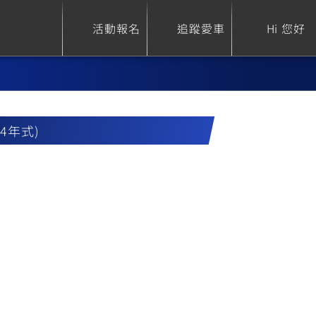
活動報名
追蹤愛車
Hi 您好
24年式)
ure
Sport Heritage
Family
S
XSR 700
AXIS Z / Zii
550+
125
0
XSR 155
JOG
150
125