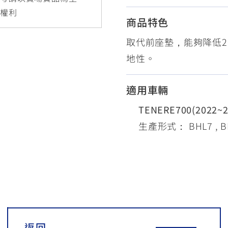
RCE 2.0
MT-03
MT-15
更權利
商品特色
150
251~549
150
取代前座墊，能夠降低2
地性。
RS NEO
125
適用車輛
TENERE700(2022~
生產形式： BHL7 , BM
返回