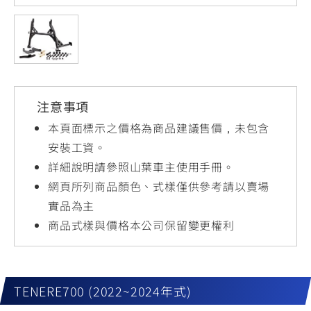
YZF-R3
NMAX
07
07
Y-
251~549
150
550+
FORCE
FZ-X
AMT
2.0
150
550+
YZF-R15
AUGUR
150
注意事項
150
150
MT-
MT-
本頁面標示之價格為商品建議售價，未包含
RS NEO
03
15
安裝工資。
詳細說明請參照山葉車主使用手冊。
125
251~549
150
網頁所列商品顏色、式樣僅供參考請以賣場
實品為主
商品式樣與價格本公司保留變更權利
TENERE700 (2022~2024年式)