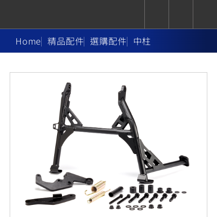
Home
精品配件
選購配件
中柱
CUXiE
追蹤愛車
依風格
依風格
依排氣量
依排氣量
2.5 kw
Super
Hyper
Sport
Premium
Sport
Fashion
Adventure
Family
Sport
Naked
Heritage
YZF-R9
TMAX
CYGNUS
MT-
Limi
MT-
BW'S
XSR
AXIS
我的愛車
瀏覽紀錄
XR
09
09
700
Z /
550+
550+
125
125
Y-
Zii
150
550+
550+
AMT
125
YZF-R7
XMAX
Vinoora
PW50
550+
CYGNUS
XSR
251~549
550+
125
50
X
155
JOG
MT-
MT-
125
150
125