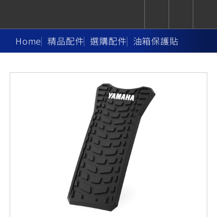
Home
精品配件
選購配件
油箱保護貼
CUXiE
追蹤愛車
依風格
依風格
依排氣量
依排氣量
2.5 kw
Super
Hyper
Sport
Premium
Sport
Fashion
Adventure
Family
Sport
Naked
Heritage
YZF-R9
TMAX
CYGNUS
MT-
Limi
MT-
BW'S
XSR
AXIS
我的愛車
瀏覽紀錄
XR
09
09
700
Z /
550+
550+
125
125
Y-
Zii
150
550+
550+
AMT
125
YZF-R7
XMAX
Vinoora
PW50
550+
CYGNUS
XSR
251~549
550+
125
50
X
155
JOG
MT-
MT-
125
150
125