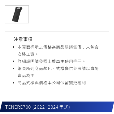
YZF-R3
NMAX
07
07
Y-
251~549
150
550+
FORCE
FZ-X
AMT
2.0
150
550+
YZF-R15
AUGUR
150
注意事項
150
150
MT-
MT-
本頁面標示之價格為商品建議售價，未包含
RS NEO
03
15
安裝工資。
詳細說明請參照山葉車主使用手冊。
125
251~549
150
網頁所列商品顏色、式樣僅供參考請以賣場
實品為主
商品式樣與價格本公司保留變更權利
TENERE700 (2022~2024年式)