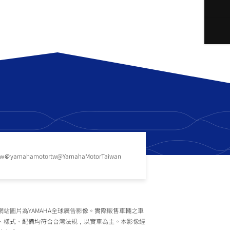
tw
＠yamahamotortw
@YamahaMotorTaiwan
網站圖片為YAMAHA全球廣告影像。實際販售車輛之車
、樣式、配備均符合台灣法規，以實車為主。本影像經