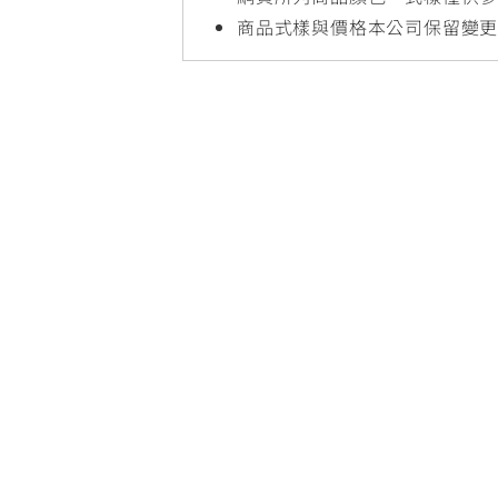
NMAX
YZF-R3
FO
商品式樣與價格本公司保留變
150
251~549
AUGUR
YZF-R15
150
150