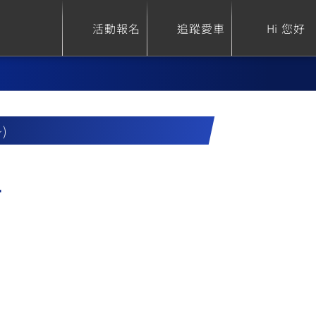
活動報名
追蹤愛車
Hi 您好
~)
ure
Sport Heritage
Family
組
S
XSR 700
AXIS Z / Zii
550+
125
0
XSR 155
JOG
150
125