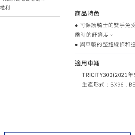
RCE 2.0
MT-03
MT-15
更權利
商品特色
150
251~549
150
● 可保護騎士的雙手免
乘時的舒適度。
RS NEO
● 與車輛的整體線條和
125
適用車輛
TRICITY300(2021年
生產形式：BX96 , B