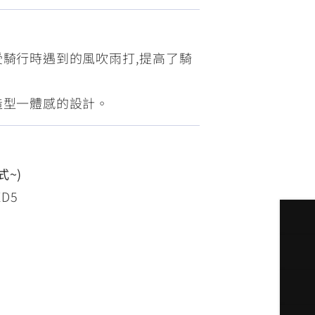
FZ-X
150
受騎行時遇到的風吹雨打,提高了騎
造型一體感的設計。
式~)
ED5