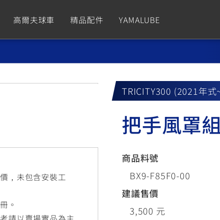
高爾夫球車
精品配件
YAMALUBE
依風格
依風格
依排氣量
依排氣量
CUXiE
2.5 kw
TRICITY300 (2021年式
Sport
Hyper Naked
Fashion
Advent
把手風罩
GNUS XR
MT-09 Y-AMT
Limi
MT-09
BW'
我的愛車
瀏覽紀錄
150
550+
125
550+
125
商品料號
GNUS X
MT-07 Y-AMT
Vinoora
MT-07
PW5
BX9-F85F0-00
售價，未包含安裝工
125
550+
125
550+
50
建議售價
手冊。
3,500 元
參考請以賣場實品為主