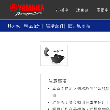
打檔車
速克達
電動車
Home
精品配件
選購配件
把手風罩組
追蹤愛車
Premium
Super Sport
TMAX
YZF-R9
CY
550+
550+
注意事項
XMAX
YZF-R7
CY
本頁面標示之價格為商品建議
251~549
550+
資。
詳細說明請參照山葉車主使用
網頁所列商品顏色、式樣僅供