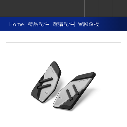
Home
精品配件
選購配件
置腳踏板
CUXiE
追蹤愛車
依風格
依風格
依排氣量
依排氣量
2.5 kw
Super
Hyper
Sport
Premium
Sport
Fashion
Adventure
Family
Sport
Naked
Heritage
YZF-R9
TMAX
CYGNUS
MT-
Limi
MT-
BW'S
XSR
AXIS
我的愛車
瀏覽紀錄
XR
09
09
700
Z /
550+
550+
125
125
Y-
Zii
150
550+
550+
AMT
125
YZF-R7
XMAX
Vinoora
PW50
550+
CYGNUS
XSR
251~549
550+
125
50
X
155
JOG
MT-
MT-
125
150
125