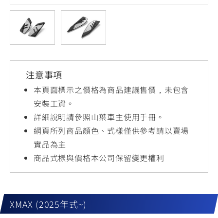
YZF-R3
NMAX
07
07
Y-
251~549
150
550+
FORCE
FZ-X
AMT
2.0
150
550+
YZF-R15
AUGUR
150
注意事項
150
150
MT-
MT-
本頁面標示之價格為商品建議售價，未包含
RS NEO
03
15
安裝工資。
詳細說明請參照山葉車主使用手冊。
125
251~549
150
網頁所列商品顏色、式樣僅供參考請以賣場
實品為主
商品式樣與價格本公司保留變更權利
XMAX (2025年式~)