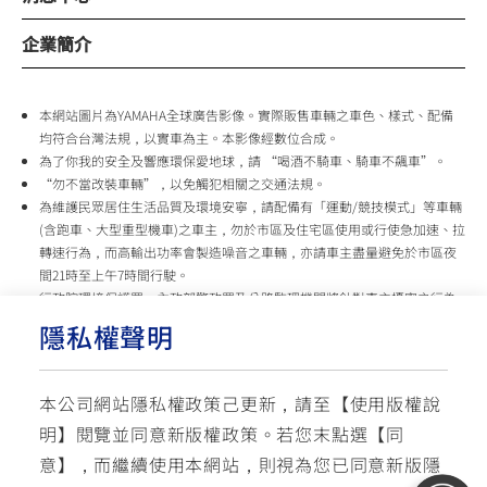
企業簡介
本網站圖片為YAMAHA全球廣告影像。實際販售車輛之車色、樣式、配備
均符合台灣法規，以實車為主。本影像經數位合成。
為了你我的安全及響應環保愛地球，請 “喝酒不騎車、騎車不飆車”。
“勿不當改裝車輛”，以免觸犯相關之交通法規。
為維護民眾居住生活品質及環境安寧，請配備有「運動/競技模式」等車輛
(含跑車、大型重型機車)之車主，勿於市區及住宅區使用或行使急加速、拉
轉速行為，而高輸出功率會製造噪音之車輛，亦請車主盡量避免於市區夜
間21時至上午7時間行駛。
行政院環境保護署、內政部警政署及公路監理機關將針對車主擾寧之行為
及製造噪音之車輛加強取締，以維護民眾生活安寧。
隱私權聲明
台灣山葉機車 關心您
本公司網站隱私權政策己更新，請至【
使用版權說
使用版權說明
隱私權政策
交通安全入口網
明
】閱覽並同意新版權政策。
若您末點選【同
✉ 聯繫客服
☏ 免付費客服專線: 0800-631-680
意】，而繼續使用本網站，則視為您已同意新版隱
每週一 ~ 五 08:00~12:10 / 13:00~16:40(國定假日與公司假日除外)