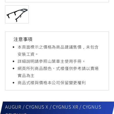
YZF-R3
NMAX
07
07
Y-
251~549
150
550+
FORCE
FZ-X
AMT
2.0
150
550+
YZF-R15
AUGUR
150
注意事項
150
150
MT-
MT-
本頁面標示之價格為商品建議售價，未包含
RS NEO
03
15
安裝工資。
詳細說明請參照山葉車主使用手冊。
125
251~549
150
網頁所列商品顏色、式樣僅供參考請以賣場
實品為主
商品式樣與價格本公司保留變更權利
AUGUR / CYGNUS X / CYGNUS XR / CYGNUS