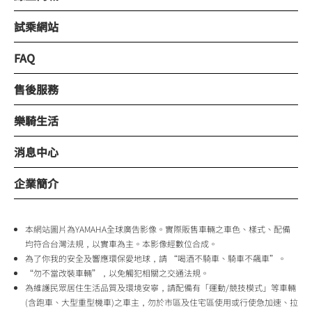
試乘網站
FAQ
售後服務
樂騎生活
消息中心
企業簡介
本網站圖片為YAMAHA全球廣告影像。實際販售車輛之車色、樣式、配備
均符合台灣法規，以實車為主。本影像經數位合成。
為了你我的安全及響應環保愛地球，請 “喝酒不騎車、騎車不飆車”。
“勿不當改裝車輛”，以免觸犯相關之交通法規。
為維護民眾居住生活品質及環境安寧，請配備有「運動/競技模式」等車輛
(含跑車、大型重型機車)之車主，勿於市區及住宅區使用或行使急加速、拉