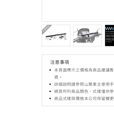
NMAX
YZF-R3
FO
150
251~549
AUGUR
YZF-R15
150
150
注意事項
本頁面標示之價格為商品建議
資。
詳細說明請參照山葉車主使用
網頁所列商品顏色、式樣僅供
商品式樣與價格本公司保留變