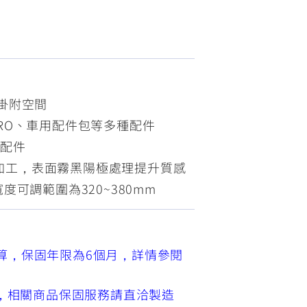
FZ-X
150
掛附空間
RO、車用配件包等多種配件
勾配件
NC加工，表面霧黑陽極處理提升質感
度可調範圍為320~380mm
算，保固年限為6個月，詳情參閱
售，相關商品保固服務請直洽製造