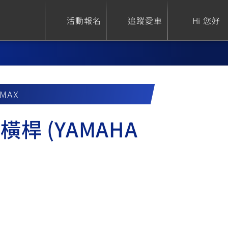
活動報名
追蹤愛車
Hi 您好
NMAX
ure
Sport Heritage
Family
橫桿 (YAMAHA
S
XSR 700
AXIS Z / Zii
550+
125
0
XSR 155
JOG
150
125