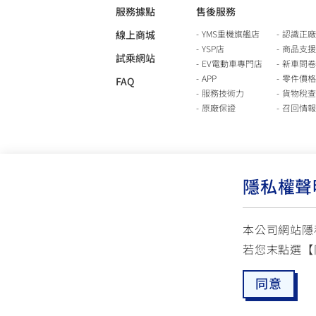
服務據點
售後服務
線上商城
YMS重機旗艦店
認識正廠
YSP店
商品支援
試乘網站
EV電動車專門店
新車問卷
APP
零件價格
FAQ
服務技術力
貨物稅查
原廠保證
召回情報
隱私權聲
本公司網站隱
若您末點選【
使用版權說明
隱私權政策
交通安全入口網
同意
☏ 免付費客服專線: 0800-631-680
✉ 聯繫客
每週一 ~ 五 08:00~12:10 / 13:00~16:40