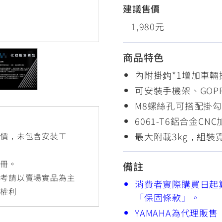
RCE 2.0
MT-03
MT-15
建議售價
150
251~549
150
1,980元
商品特色
RS NEO
內附掛鈎*1增加車輛
125
可安裝手機架、GOP
M8螺絲孔可搭配掛
6061-T6鋁合金C
最大附載3kg，組裝寬
售價，未包含安裝工
手冊。
備註
參考請以賣場實品為主
消費者實際購買日起
更權利
「保固條款」。
YAMAHA為代理販