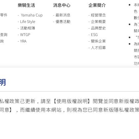
樂騎生活
消息中心
企業簡介
本
色
零件
Yamaha Cup
最新消息
經營理念
數
Life Style
優惠活動
企業概要
為
活動相簿
品牌歷史
騎
查詢
WTGP
ESG
“
詢
YRA
關係企業
為
人才招募
競
市
功
時
行
明
車
生
台
私權政策己更新，請至【
使用版權說明
】閱覽並同意新版權
同意】，而繼續使用本網站，則視為您已同意新版隱私權政
服
© YAMAHA M
(國定假日與公司假日除外)