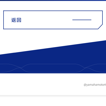
返回
@yamahamotor