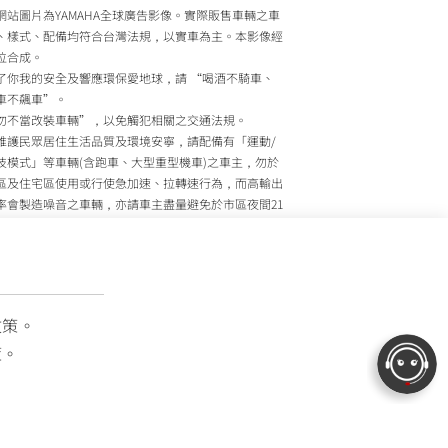
網站圖片為YAMAHA全球廣告影像。實際販售車輛之車
、樣式、配備均符合台灣法規，以實車為主。本影像經
位合成。
了你我的安全及響應環保愛地球，請 “喝酒不騎車、
車不飆車”。
勿不當改裝車輛”，以免觸犯相關之交通法規。
維護民眾居住生活品質及環境安寧，請配備有「運動/
技模式」等車輛(含跑車、大型重型機車)之車主，勿於
區及住宅區使用或行使急加速、拉轉速行為，而高輸出
率會製造噪音之車輛，亦請車主盡量避免於市區夜間21
至上午7時間行駛。
政院環境保護署、內政部警政署及公路監理機關將針對
主擾寧之行為及製造噪音之車輛加強取締，以維護民眾
活安寧。
灣山葉機車 關心您
政策。
策。
OTOR TAIWAN CO., LTD. All Rights Reserved.