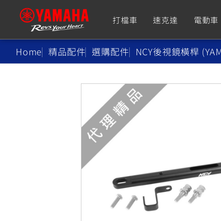
打檔車
速克達
電動車
Home
精品配件
選購配件
NCY後視鏡橫桿 (YA
追蹤愛車
Premium
Super Sport
TMAX
YZF-R9
CY
550+
550+
XMAX
YZF-R7
CY
251~549
550+