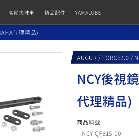
高爾夫球車
精品配件
YAMALUBE
MAHA代理精品)
依風格
依風格
依排氣量
依排氣量
CUXiE
2.5 kw
AUGUR / FORCE2.0 / 
Sport
Hyper Naked
Fashion
Advent
NCY後視鏡
GNUS XR
MT-09 Y-AMT
Limi
MT-09
BW'
我的愛車
瀏覽紀錄
150
550+
125
550+
125
代理精品)
GNUS X
MT-07 Y-AMT
Vinoora
MT-07
PW5
125
550+
125
550+
50
商品料號
NCY-QF615-00