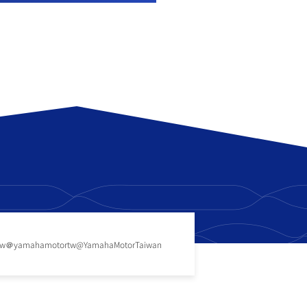
tw
＠yamahamotortw
@YamahaMotorTaiwan