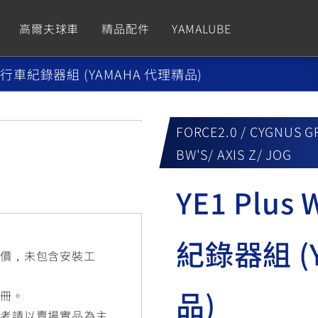
高爾夫球車
精品配件
YAMALUBE
 雙鏡頭行車紀錄器組 (YAMAHA 代理精品)
依風格
依風格
依排氣量
依排氣量
CUXiE
2.5 kw
FORCE2.0 / CYGNUS GR
Sport
Hyper Naked
Fashion
Advent
BW'S/ AXIS Z/ JOG
GNUS XR
MT-09 Y-AMT
Limi
MT-09
BW'
我的愛車
瀏覽紀錄
YE1 Plus
150
550+
125
550+
125
紀錄器組 (
GNUS X
MT-07 Y-AMT
Vinoora
MT-07
PW5
售價，未包含安裝工
125
550+
125
550+
50
品)
手冊。
參考請以賣場實品為主