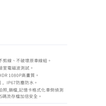
FZ-X
150
不剪線、不破壞原車線組。
驗室電磁波測試。
R 1080P高畫質。
圈， IP67防塵防水。
照,鎖檔,記憶卡格式化 車倒偵測
TS碼流存檔加倍安全。