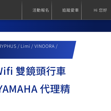
活動報名
追蹤愛車
Hi 您好
YPHUS / Limi / VINOORA /
ure
Sport Heritage
Family
S
XSR 700
AXIS Z / Zii
 Wifi 雙鏡頭行車
550+
125
YAMAHA 代理精
0
XSR 155
JOG
150
125