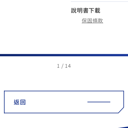
說明書下載
保固條款
1
/
14
返回