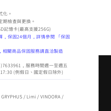
式化。
定期檢查與更換。
 SD記憶卡(最高支援256G)
算，保固24個月，詳情參閱 「保固
售，相關商品保固服務請直洽製造
)7633961，服務時間週一至週五
00~17:30 (例假日、國定假日除外)
 GRYPHUS / Limi / VINOORA /