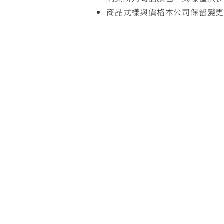
NMAX
YZF-R3
FO
商品式樣與價格本公司保留變
150
251~549
AUGUR
YZF-R15
150
150