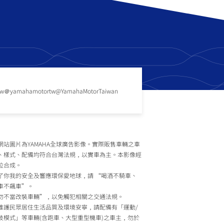
tw
＠yamahamotortw
@YamahaMotorTaiwan
網站圖片為YAMAHA全球廣告影像。實際販售車輛之車
、樣式、配備均符合台灣法規，以實車為主。本影像經
位合成。
了你我的安全及響應環保愛地球，請 “喝酒不騎車、
車不飆車”。
勿不當改裝車輛”，以免觸犯相關之交通法規。
維護民眾居住生活品質及環境安寧，請配備有「運動/
技模式」等車輛(含跑車、大型重型機車)之車主，勿於