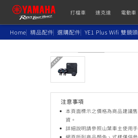
打檔車
速克達
電動車
Home
精品配件
選購配件
YE1 Plus Wifi
追蹤愛車
Premium
Super Sport
TMAX
YZF-R9
CY
550+
550+
注意事項
XMAX
YZF-R7
CY
本頁面標示之價格為商品建議
251~549
550+
資。
詳細說明請參照山葉車主使用
網頁所列商品顏色、式樣僅供