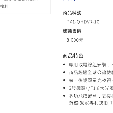
RCE 2.0
MT-03
MT-15
更權利
150
251~549
150
商品料號
PX1-QHDVR-10
建議售價
RS NEO
125
8,000元
商品特色
專用取電線組安裝，
商品經過全球公證檢
前、後鏡頭星光夜視HD
6玻鏡頭+/F1.8大光
多功能按鍵盒，支援拍
鎖檔(獨家專利技術)