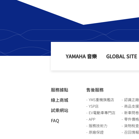
YAMAHA 音樂
GLOBAL SITE
服務據點
售後服務
線上商城
YMS重機旗艦店
認識正廠
YSP店
商品支援
試乘網站
EV電動車專門店
新車問卷
APP
零件價格
FAQ
服務技術力
貨物稅查
原廠保證
召回情報