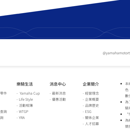
@yamahamotor
樂騎生活
消息中心
企業簡介
本
色
零件
Yamaha Cup
最新消息
經營理念
數
Life Style
優惠活動
企業概要
為
活動相簿
品牌歷史
騎
查詢
WTGP
ESG
“
詢
YRA
關係企業
為
人才招募
競