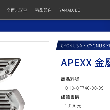
高爾夫球車
精品配件
YAMALUBE
依風格
依風格
依排氣量
依排氣量
CUXiE
2.5 kw
CYGNUS X、CYGNUS X
Sport
Hyper Naked
Fashion
Advent
APEXX 
GNUS XR
MT-09 Y-AMT
Limi
MT-09
BW'
我的愛車
瀏覽紀錄
150
550+
125
550+
125
商品料號
GNUS X
MT-07 Y-AMT
Vinoora
MT-07
PW5
QH0-QF740-00-09
125
550+
125
550+
50
建議售價
1,000元