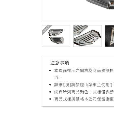
NMAX
YZF-R3
FO
150
251~549
AUGUR
YZF-R15
150
150
注意事項
本頁面標示之價格為商品建議
資。
詳細說明請參照山葉車主使用
網頁所列商品顏色、式樣僅供
商品式樣與價格本公司保留變