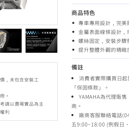
RCE 2.0
MT-03
MT-15
商品特色
150
251~549
150
專車專用設計，完美
金屬表面線條設計，
RS NEO
螺絲固定，安裝步驟
125
提升整體外觀的精緻
備註
消費者實際購買日起
售價，未包含安裝工
「保固條款」。
手冊。
YAMAHA為代理販
參考請以賣場實品為主
商。
更權利
廠商客服聯絡電話(04
五9:00~18:00 (例