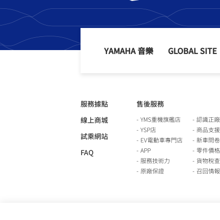
YAMAHA 音樂
GLOBAL SITE
服務據點
售後服務
線上商城
YMS重機旗艦店
認識正廠
YSP店
商品支援
試乘網站
EV電動車專門店
新車問卷
APP
零件價格
FAQ
服務技術力
貨物稅查
原廠保證
召回情報