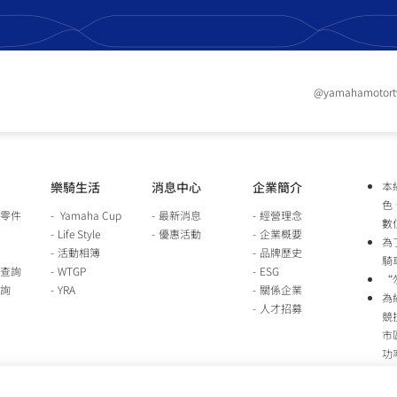
@yamahamotor
樂騎生活
消息中心
企業簡介
本
色
零件
Yamaha Cup
最新消息
經營理念
數
Life Style
優惠活動
企業概要
為
活動相簿
品牌歷史
騎
查詢
WTGP
ESG
“
詢
YRA
關係企業
為
人才招募
競
市
功
時
行