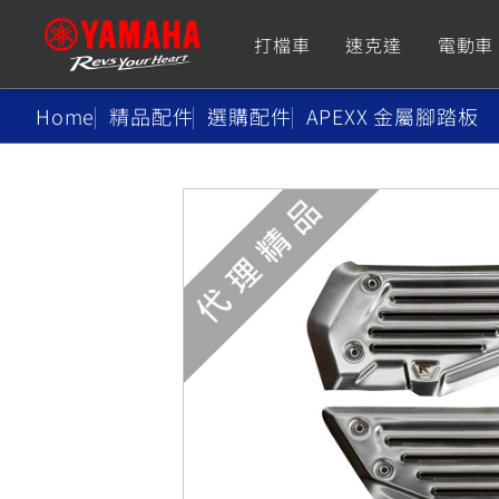
打檔車
速克達
電動車
Home
精品配件
選購配件
APEXX 金屬腳踏板
追蹤愛車
Premium
Super Sport
TMAX
YZF-R9
CY
550+
550+
XMAX
YZF-R7
CY
251~549
550+