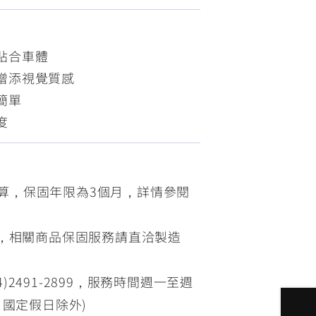
FZ-X
150
貼合車體
增添視覺質感
簡單
度
算，保固年限為3個月，詳情參閱
售，相關商品保固服務請直洽製造
)2491-2899，服務時間週一至週
假日、國定假日除外)