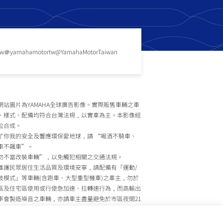
tw
＠yamahamotortw
@YamahaMotorTaiwan
網站圖片為YAMAHA全球廣告影像。實際販售車輛之車
、樣式、配備均符合台灣法規，以實車為主。本影像經
位合成。
了你我的安全及響應環保愛地球，請 “喝酒不騎車、
車不飆車”。
勿不當改裝車輛”，以免觸犯相關之交通法規。
維護民眾居住生活品質及環境安寧，請配備有「運動/
技模式」等車輛(含跑車、大型重型機車)之車主，勿於
區及住宅區使用或行使急加速、拉轉速行為，而高輸出
率會製造噪音之車輛，亦請車主盡量避免於市區夜間21
至上午7時間行駛。
政院環境保護署、內政部警政署及公路監理機關將針對