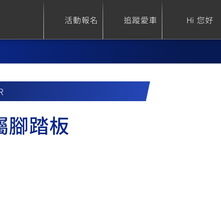
活動報名
追蹤愛車
Hi 您好
R
ure
Sport Heritage
Family
金屬腳踏板
S
XSR 700
AXIS Z / Zii
550+
125
0
XSR 155
JOG
150
125