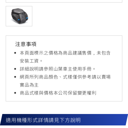
YZF-R3
NMAX
07
07
Y-
251~549
150
550+
FORCE
FZ-X
AMT
2.0
150
550+
YZF-R15
AUGUR
150
注意事項
150
150
MT-
MT-
本頁面標示之價格為商品建議售價，未包含
RS NEO
03
15
安裝工資。
詳細說明請參照山葉車主使用手冊。
125
251~549
150
網頁所列商品顏色、式樣僅供參考請以賣場
實品為主
商品式樣與價格本公司保留變更權利
適用機種形式詳情請見下方說明