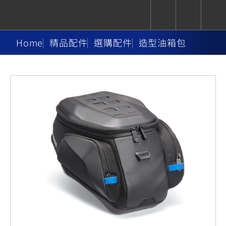
Home
精品配件
選購配件
造型油箱包
CUXiE
追蹤愛車
依風格
依風格
依排氣量
依排氣量
2.5 kw
Super
Hyper
Sport
Premium
Sport
Fashion
Adventure
Family
Sport
Naked
Heritage
YZF-R9
TMAX
CYGNUS
MT-
Limi
MT-
BW'S
XSR
AXIS
我的愛車
瀏覽紀錄
XR
09
09
700
Z /
550+
550+
125
125
Y-
Zii
150
550+
550+
AMT
125
YZF-R7
XMAX
Vinoora
PW50
550+
CYGNUS
XSR
251~549
550+
125
50
X
155
JOG
MT-
MT-
125
150
125