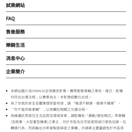
試乘網站
FAQ
售後服務
樂騎生活
消息中心
企業簡介
本網站圖片為YAMAHA全球廣告影像。實際販售車輛之車色、樣式、配備
均符合台灣法規，以實車為主。本影像經數位合成。
為了你我的安全及響應環保愛地球，請 “喝酒不騎車、騎車不飆車”。
“勿不當改裝車輛”，以免觸犯相關之交通法規。
為維護民眾居住生活品質及環境安寧，請配備有「運動/競技模式」等車輛
(含跑車、大型重型機車)之車主，勿於市區及住宅區使用或行使急加速、拉
轉速行為，而高輸出功率會製造噪音之車輛，亦請車主盡量避免於市區夜