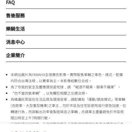
FAQ
售後服務
樂騎生活
消息中心
企業簡介
本網站圖片為YAMAHA全球廣告影像。實際販售車輛之車色、樣式、配備
均符合台灣法規，以實車為主。本影像經數位合成。
為了你我的安全及響應環保愛地球，請 “喝酒不騎車、騎車不飆車”。
“勿不當改裝車輛”，以免觸犯相關之交通法規。
為維護民眾居住生活品質及環境安寧，請配備有「運動/競技模式」等車輛
(含跑車、大型重型機車)之車主，勿於市區及住宅區使用或行使急加速、拉
轉速行為，而高輸出功率會製造噪音之車輛，亦請車主盡量避免於市區夜
間21時至上午7時間行駛。
行政院環境保護署、內政部警政署及公路監理機關將針對車主擾寧之行為
及製造噪音之車輛加強取締，以維護民眾生活安寧。