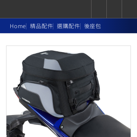
Home
精品配件
選購配件
後座包
CUXiE
追蹤愛車
依風格
依風格
依排氣量
依排氣量
2.5 kw
Super
Hyper
Sport
Premium
Sport
Fashion
Adventure
Family
Sport
Naked
Heritage
YZF-R9
TMAX
CYGNUS
MT-
Limi
MT-
BW'S
XSR
AXIS
我的愛車
瀏覽紀錄
XR
09
09
700
Z /
550+
550+
125
125
Y-
Zii
150
550+
550+
AMT
125
YZF-R7
XMAX
Vinoora
PW50
550+
CYGNUS
XSR
251~549
550+
125
50
X
155
JOG
MT-
MT-
125
150
125