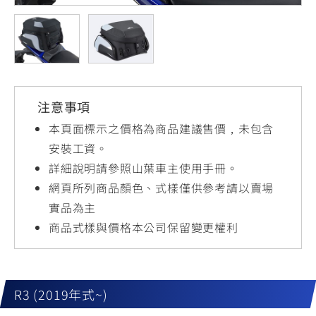
YZF-R3
NMAX
07
07
Y-
251~549
150
550+
FORCE
FZ-X
AMT
2.0
150
550+
YZF-R15
AUGUR
150
注意事項
150
150
MT-
MT-
本頁面標示之價格為商品建議售價，未包含
RS NEO
03
15
安裝工資。
詳細說明請參照山葉車主使用手冊。
125
251~549
150
網頁所列商品顏色、式樣僅供參考請以賣場
實品為主
商品式樣與價格本公司保留變更權利
R3 (2019年式~)