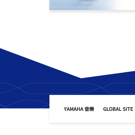
YAMAHA 音樂
GLOBAL SITE