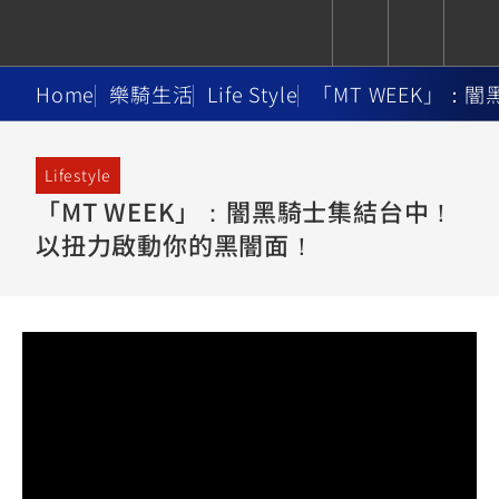
Home
樂騎生活
Life Style
「MT WEEK」：
CUXiE
追蹤愛車
依風格
依風格
依排氣量
依排氣量
2.5 kw
Lifestyle
Super
Hyper
Sport
「MT WEEK」：闇黑騎士集結台中！
Premium
Sport
Fashion
Adventure
Family
Sport
Naked
Heritage
以扭力啟動你的黑闇面！
YZF-R9
TMAX
CYGNUS
MT-
Limi
MT-
BW'S
XSR
AXIS
我的愛車
瀏覽紀錄
XR
09
09
700
Z /
550+
550+
125
125
Y-
Zii
150
550+
550+
AMT
125
YZF-R7
XMAX
Vinoora
PW50
550+
CYGNUS
XSR
251~549
550+
125
50
X
155
JOG
MT-
MT-
125
150
125