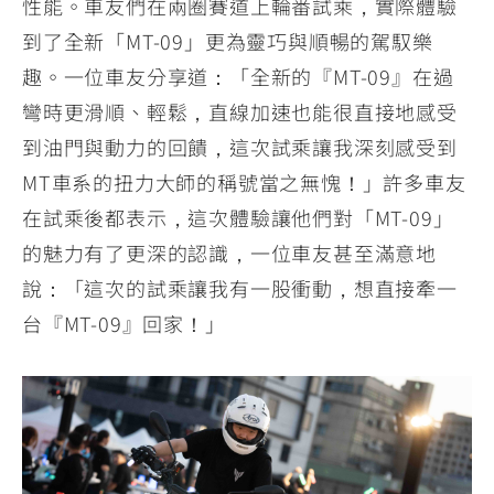
性能。車友們在兩圈賽道上輪番試乘，實際體驗
到了全新「MT-09」更為靈巧與順暢的駕馭樂
趣。一位車友分享道：「全新的『MT-09』在過
彎時更滑順、輕鬆，直線加速也能很直接地感受
到油門與動力的回饋，這次試乘讓我深刻感受到
MT車系的扭力大師的稱號當之無愧！」許多車友
在試乘後都表示，這次體驗讓他們對「MT-09」
的魅力有了更深的認識，一位車友甚至滿意地
說：「這次的試乘讓我有一股衝動，想直接牽一
台『MT-09』回家！」