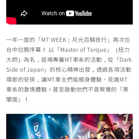
YZF-R3
NMAX
07
07
Y-
251~549
150
550+
FORCE
FZ-X
AMT
2.0
150
550+
YZF-R15
AUGUR
一年一度的「MT WEEK：月光百騎夜行」再次在
150
150
150
台中拉開序幕！ 以「Master of Torque」（扭力
MT-
MT-
大師）為名，這場專屬MT車系的活動，從「Dark
RS NEO
03
15
Side of Japan」的核心精神出發，透過各項活動
125
251~549
150
環節的安排，讓MT車主們能親身體驗、見識MT
車系的激情體驗。甚至啟動他們不曾察覺的「黑
闇面」！