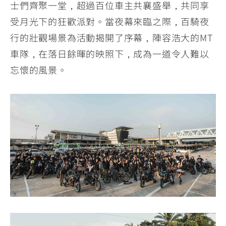
士們齊聚一堂，超過百位車主共襄盛舉，共同享
受月光下的狂歡派對。當夜幕來臨之際，百騎夜
行的壯觀場景為活動揭開了序幕，陣容浩大的MT
車隊，在落日餘暉的映照下，成為一道令人難以
忘懷的風景。