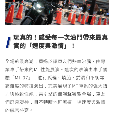
玩真的！感受每一次油門帶來最真
實的「速度與激情」！
全場的最高潮，莫過於讓車友們熱血沸騰、由專
業車手帶來的MT性能展演。這次的表演由車手駕
駛「MT-07」，進行孤輪、燒胎、前滑和平衡等
高難度的特技演出，完美展現了MT車系的強大扭
力與極致性能，當引擎的轟鳴聲響徹全場，車友
們屏息凝神，目不轉睛地盯著這一場速度與激情
的感官盛宴。