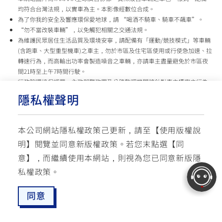
均符合台灣法規，以實車為主。本影像經數位合成。
為了你我的安全及響應環保愛地球，請 “喝酒不騎車、騎車不飆車”。
“勿不當改裝車輛”，以免觸犯相關之交通法規。
為維護民眾居住生活品質及環境安寧，請配備有「運動/競技模式」等車輛
(含跑車、大型重型機車)之車主，勿於市區及住宅區使用或行使急加速、拉
轉速行為，而高輸出功率會製造噪音之車輛，亦請車主盡量避免於市區夜
間21時至上午7時間行駛。
行政院環境保護署、內政部警政署及公路監理機關將針對車主擾寧之行為
及製造噪音之車輛加強取締，以維護民眾生活安寧。
隱私權聲明
台灣山葉機車 關心您
本公司網站隱私權政策己更新，請至【
使用版權說
使用版權說明
隱私權政策
交通安全入口網
明
】閱覽並同意新版權政策。
若您末點選【同
✉ 聯繫客服
☏ 免付費客服專線: 0800-631-680
意】，而繼續使用本網站，則視為您已同意新版隱
每週一 ~ 五 08:00~12:10 / 13:00~16:40(國定假日與公司假日除外)
© YAMAHA MOTOR TAIWAN CO., LTD. All Rights Reserved.
私權政策。
同意
最新消息
愛車配對
預約試乘
服務據點
線上商城
追蹤愛車
TOP