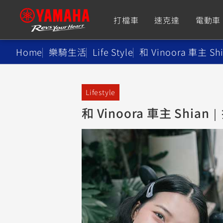
打檔車
速克達
電動車
Home
樂騎生活
Life Style
和 Vinoora 車主 Sh
追蹤愛車
Lifestyle
Premium
Super Sport
和 Vinoora 車主 Sh
TMAX
YZF-R9
CY
550+
550+
XMAX
YZF-R7
CY
251~549
550+