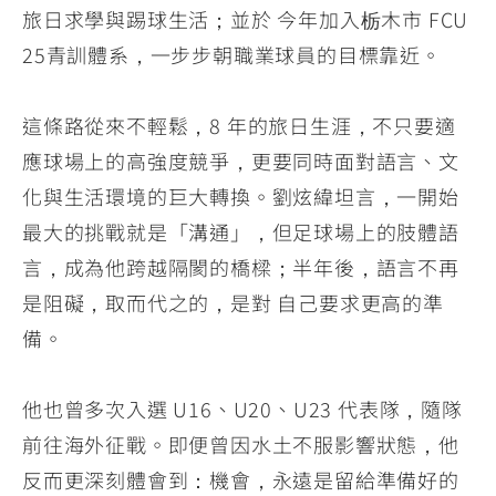
旅日求學與踢球生活；並於 今年加入栃木市 FCU
25青訓體系，一步步朝職業球員的目標靠近。
這條路從來不輕鬆，8 年的旅日生涯，不只要適
應球場上的高強度競爭，更要同時面對語言、文
化與生活環境的巨大轉換。劉炫緯坦言，一開始
最大的挑戰就是「溝通」，但足球場上的肢體語
言，成為他跨越隔閡的橋樑；半年後，語言不再
是阻礙，取而代之的，是對 自己要求更高的準
備。
他也曾多次入選 U16、U20、U23 代表隊，隨隊
前往海外征戰。即便曾因水土不服影響狀態，他
反而更深刻體會到：機會，永遠是留給準備好的