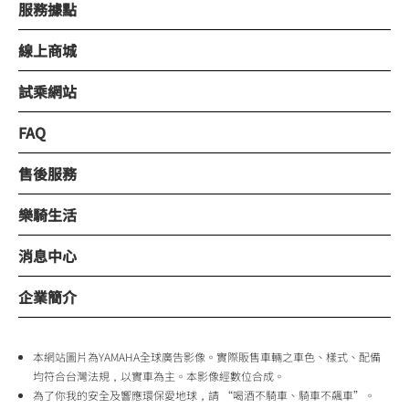
服務據點
線上商城
試乘網站
FAQ
售後服務
樂騎生活
消息中心
企業簡介
本網站圖片為YAMAHA全球廣告影像。實際販售車輛之車色、樣式、配備
均符合台灣法規，以實車為主。本影像經數位合成。
為了你我的安全及響應環保愛地球，請 “喝酒不騎車、騎車不飆車”。