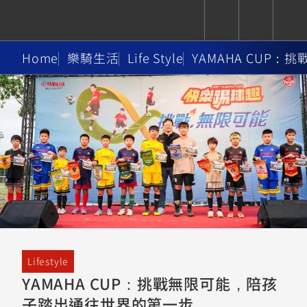
Home
樂騎生活
Life Style
YAMAHA CUP
CUXiE
追蹤愛車
依風格
依風格
依排氣量
依排氣量
2.5 kw
Super
Hyper
Sport
Premium
Sport
Fashion
Adventure
Family
Sport
Naked
Heritage
YZF-R9
TMAX
CYGNUS
MT-
Limi
MT-
BW'S
XSR
AXIS
我的愛車
瀏覽紀錄
XR
09
09
700
Z /
550+
550+
125
125
Y-
Zii
150
550+
550+
AMT
125
YZF-R7
XMAX
Vinoora
PW50
550+
CYGNUS
XSR
Lifestyle
251~549
550+
125
50
X
155
JOG
YAMAHA CUP：挑戰無限可能，陪孩
MT-
MT-
子踏出通往世界的第一步
125
150
125