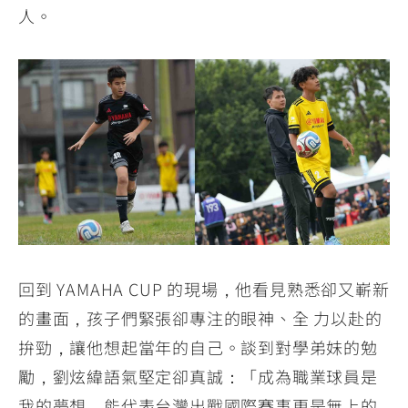
人。
回到 YAMAHA CUP 的現場，他看見熟悉卻又嶄新
的畫面，孩子們緊張卻專注的眼神、全 力以赴的
拚勁，讓他想起當年的自己。談到對學弟妹的勉
勵，劉炫緯語氣堅定卻真誠：「成為職業球員是
我的夢想，能代表台灣出戰國際賽事更是無上的