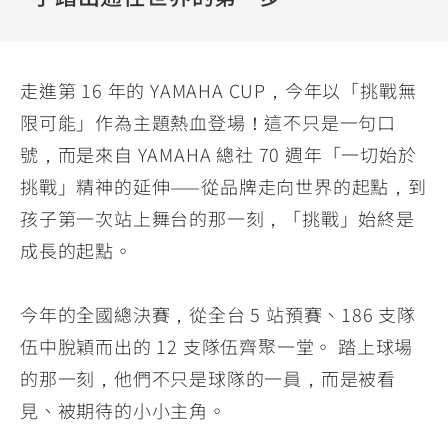
YZF-R3
NMAX
07
07
Y-
251~549
150
550+
FORCE
FZ-X
AMT
走進第 16 年的 YAMAHA CUP，今年以「挑戰無
2.0
150
550+
限可能」作為主題熱血登場！這不只是一句口
YZF-R15
AUGUR
150
號，而是來自 YAMAHA 總社 70 週年「一切始於
150
150
MT-
MT-
挑戰」精神的延伸——從品牌走向世界的起點，到
RS NEO
03
15
孩子第一次站上舞台的那一刻，「挑戰」始終是
125
251~549
150
成長的起點。
今年的全國總決賽，從全台 5 站預賽、186 支隊
伍中脫穎而出的 12 支隊伍齊聚一堂。 踏上球場
的那一刻，他們不只是球隊的一員，而是被看
見、被期待的小小主角。